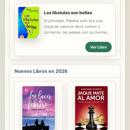
Las libelulas son bellas
Al principio, Pamela solo era una
chica de catorce anos comun y
corriente: las peleas con su hermana
mayor, las salidas con sus amigas del
instituto, el amor imposible y, sobre
Ver Libro
todo, lo mas trascendental para ella,
su popularidad y la admiracion de sus
companeros. De repente una noche,
al volver de la discoteca con un
Nuevos Libros en 2026
desconocido, su vida da un completo
giro y empiezan a aparecer en ella
grandes dificultades. Al empezar su
tercer curso, dos nuevos amigos le
ensenaran, poco a poco, a conocer a
su Salvador y le haran comprender lo
importante que es la tolerancia. Y al
tiempo que emprende su...