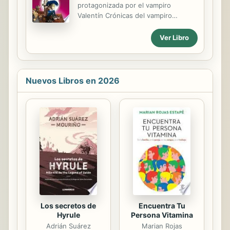
protagonizada por el vampiro
apareciendo por arte de magia en
Valentín Crónicas del vampiro
casa de Kika y Dani...
Valentín narra la saga de los cinco
miembros de la familia Perestrelo
Ver Libro
(Valentín, Dientecilla, su padre, su
madre y su abuelo) que despertaron
del sueño de la muerte la noche de
su funeral y, ahora, tienen que
Nuevos Libros en 2026
sobrevivir en un mundo donde no
tienen lugar. Excluidos, cargan con
los problemas propios de aquellos
que son diferentes, aunque busquen
lo que todos buscamos (seguridad,
integración y felicidad). Y lo que es
peor: Milhombres los persigue hasta
en sueños. Sueña con la gloria de
cazarlos, aunque ...
Los secretos de
Encuentra Tu
Hyrule
Persona Vitamina
Adrián Suárez
Marian Rojas