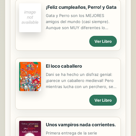
and as fast as the wind. What
happens when they all head to the
¡Feliz cumpleaños, Perro! y Gata
same place?
Gata y Perro son los MEJORES
amigos del mundo (casi siempre).
Aunque son MUY diferentes lo
hacen TODO juntos. Pero cuando
llega el cumpleaños de Perro, Gata
Ver Libro
cree que también es el suyo y hará
lo imposible para ser el centro de
atención… Un cuento entrañable e
ingenioso sobre los cumpleaños, la
El loco caballero
amistad y el arte de compartir, con
Dani se ha hecho un disfraz genial:
las vibrantes ilustraciones de Fabi
¡parece un caballero medieval! Pero
Santiago.
mientras lucha con un perchero, se
le encasquilla la visera de su yelmo...
Kika Superbruja no consigue
Ver Libro
liberarlo, y mientras llegan sus
padres, decide contarle la historia de
otro caballero muy valiente, famoso y
también un poco chiflado: don
Unos vampiros nada corrientes.
Quijote de la Mancha. El problema es
Primera entrega de la serie
que este caballero acaba