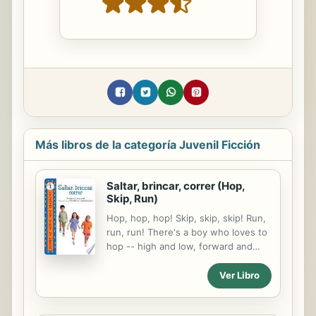
Más libros de la categoría Juvenil Ficción
Saltar, brincar, correr (Hop,
Skip, Run)
Hop, hop, hop! Skip, skip, skip! Run,
run, run! There's a boy who loves to
hop -- high and low, forward and
backward. And another one who
loves to skip -- over the fields, in
Ver Libro
town, all around. There's a girl who
loves to run -- as light as a feather