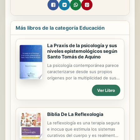
Más libros de la categoría Educación
La Praxis de la psicología y sus
niveles epistemológicos según
Santo Tomás de Aquino
La psicología contemporánea parece
caracterizarse desde sus propios
orígenes por la multiplicidad de sus
contenidos, además de por su casi
Ver Libro
infinita fragmentación en corrientes
encontradas. Esto crea importantes
dificultades, no sólo a quienes
quieran tener una primera
Biblia De La Reflexologia
aproximación, sino también a los
especialistas, que muchas veces no
La reflexología es una terapia segura
llegan a una opinión suficientemente
e inocua que estimula los sistemas
clara sobre la naturaleza
curativos del cuerpo y es realmente