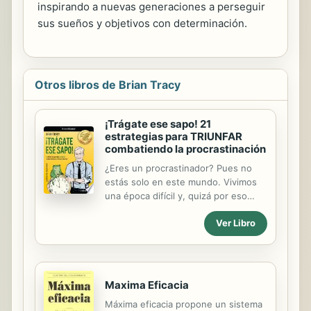
inspirando a nuevas generaciones a perseguir
sus sueños y objetivos con determinación.
Otros libros de Brian Tracy
¡Trágate ese sapo! 21
estrategias para TRIUNFAR
combatiendo la procrastinación
¿Eres un procrastinador? Pues no
estás solo en este mundo. Vivimos
una época difícil y, quizá por eso
maravillosa. Aprender a organizar el
Ver Libro
tiempo es la clave para alcanzar el
éxito. Sin embargo, muchas veces,
nos frena la procrastinación, esa
tendencia tan humana a demorar las
tareas complejas por dificultad,
Maxima Eficacia
pereza o desaliento, a aplazar los
Máxima eficacia propone un sistema
asuntos pendientes. Mark Twain dijo