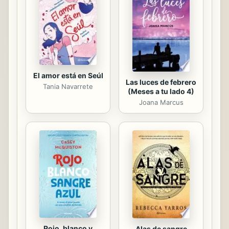
estar con él el mayor tiempo posible.
El libro del doctor Francesc Torralba
es una guía exacta para desarrollar el
arte de saber escuchar, ayudar a
desprendernos del...
El amor está en Seúl
Las luces de febrero
Tania Navarrete
(Meses a tu lado 4)
Joana Marcus
Rojo, blanco y
Alas de sangre