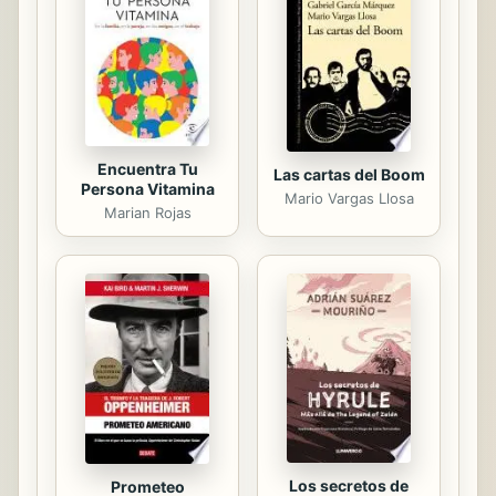
engañar a los demás porque
pertenecía a la nueva clase social
que surgió en México debido a la
revolución y cuyos valores
principales eran el dinero y el poder.
Al...
Encuentra Tu
Las cartas del Boom
Persona Vitamina
Mario Vargas Llosa
Marian Rojas
Los secretos de
Prometeo