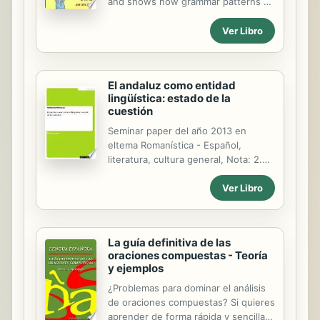
and shows how grammar patterns of
Spanish differ from those of English.
Ver Libro
El andaluz como entidad
lingüística: estado de la
cuestión
Seminar paper del año 2013 en
eltema Romanística - Español,
literatura, cultura general, Nota: 2.0,
Bergische Universität Wuppertal,
Ver Libro
Idioma: Español, Resumen: Ya
conocemos muy bien la opinión
popular generalizada que existe
sobre el andaluz. La mayoría de la
La guía definitiva de las
gente cree que se trata de un
oraciones compuestas - Teoría
castellano mal hablado, en distintos
y ejemplos
grados y dependiente de múltiples
variables. Por lo tanto el andaluz es
¿Problemas para dominar el análisis
visto como un dialecto procedente
de oraciones compuestas? Si quieres
del castellano y no lengua propia de
aprender de forma rápida y sencilla