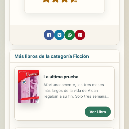
Más libros de la categoría Ficción
La última prueba
Afortunadamente, los tres meses
más largos de la vida de Aidan
llegaban a su fin. Sólo tres semanas
más y ganaría la apuesta que había
hecho con sus hermanos en la cual
Ver Libro
habían prometido aguantar noventa
días sin sexo. Ya saboreaba la
victoria.Pero entonces conoció a