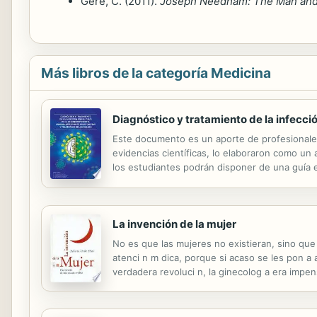
Gere, C. (2011).
Joseph Needham: The Man and
Más libros de la categoría Medicina
Diagnóstico y tratamiento de la infecci
Este documento es un aporte de profesionale
evidencias científicas, lo elaboraron como un 
los estudiantes podrán disponer de una guía e
tempranamente la enfermedad, y evite sus com
La invención de la mujer
No es que las mujeres no existieran, sino qu
atenci n m dica, porque si acaso se les pon a 
verdadera revoluci n, la ginecolog a era impe
dico Roberto Uribe El as traza en estas p ginas