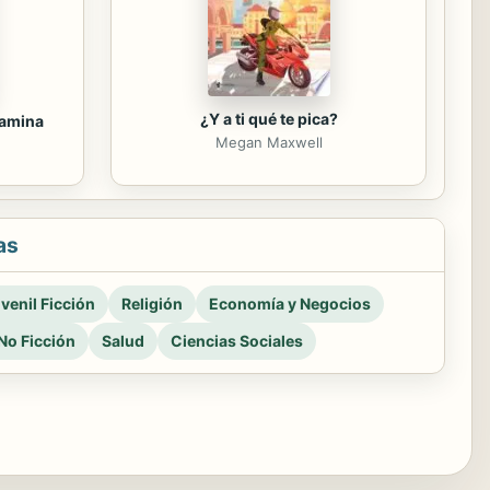
¿Y a ti qué te pica?
tamina
Megan Maxwell
as
venil Ficción
Religión
Economía y Negocios
No Ficción
Salud
Ciencias Sociales