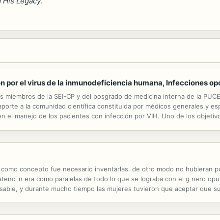
 His Legacy
.
ón por el virus de la inmunodeficiencia humana, Infecciones op
s miembros de la SEI-CP y del posgrado de medicina interna de la PUCE
aporte a la comunidad científica constituida por médicos generales y es
n el manejo de los pacientes con infección por VIH. Uno de los objetiv
plicaciones y su transmisibilidad.
e como concepto fue necesario inventarlas. de otro modo no hubieran p
atenci n era como paralelas de todo lo que se lograba con el g nero opu
nsable, y durante mucho tiempo las mujeres tuvieron que aceptar que su
 las maneras hist ricas, pol ticas y sociales que permitieron el surgimien