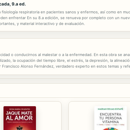
cada, 9.a ed.
 fisiología respiratoria en pacientes sanos y enfermos, así como en muc
eden enfrentar En su 8.a edición, se renueva por completo con un nuevo
tantes, y material interactivo y de evaluación.
licidad o conducirnos al malestar o a la enfermedad. En esta obra se an
izado, la ocupación del tiempo libre, el estrés, la depresión, la alineació
sor Francisco Alonso Fernández, verdadero experto en estos temas y ref
 en esta obra: El proceso de victimización profesional...