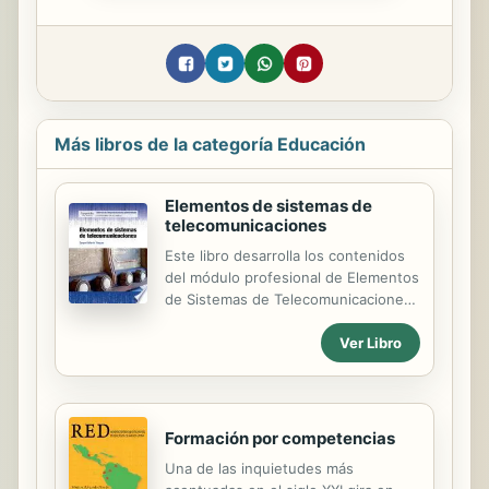
Más libros de la categoría Educación
Elementos de sistemas de
telecomunicaciones
Este libro desarrolla los contenidos
del módulo profesional de Elementos
de Sistemas de Telecomunicaciones
del Ciclo Formativo de grado superior
Ver Libro
con el que se obtiene el título de
Técnico Superior en Sistemas de
Telecomunicaciones e Informáticos,
al amparo del Real Decreto 883/2011,
de 24 de junio, perteneciente a la
Formación por competencias
familia profesional de Electricidad y
Una de las inquietudes más
Electrónica.;Si bien se ha