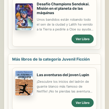
Desafío Champions Sendokai.
Misión en el planeta de las
máquinas
Unos bandidos están robando todo
el sen de la ciudad y Lalith ha venido
a la Tierra a pedirle a Cloe su ayuda.
Pero cuando las chicas se enfrentan
Ver Libro
con los bandoleros descubren que
no son unos ladrones cualquiera. No
sólo controlan técnicas Sendokai
increíbles, sino que están cogiendo
el sen para protegerlo del gobierno,
Más libros de la categoría Juvenil Ficción
¡que lo está usando para fabricar
armas!
Las aventuras del joven Lupin
¡Descubre los inicios del ladrón de
guante blanco más famoso de
Netflix! ¡No te pierdas las aventuras
del joven ladrón de guante blanco
más famoso! Arsène Lupin tiene
Ver Libro
once años y vive en un orfanato