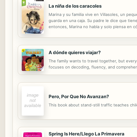
La niña de los caracoles
Marina y su familia vive en Villasoles, un pequ
guarda en una caja. Su padre le dice que tiene
entonces, Marina no habla y solo piensa en có
Villasoles para ir a buscar al padre de Marina y
A dónde quieres viajar?
The family wants to travel together, but ever
focuses on decoding, fluency, and comprehensi
Pero, Por Que No Avanzan?
This book about stand-still traffic teaches chi
Spring Is Here/Llego La Primavera