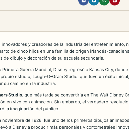
nnovadores y creadores de la industria del entretenimiento, nac
 cuarto de cinco hijos en una familia de origen irlandés-canadie
ses de dibujo y decoración de su escuela secundaria.
la Primera Guerra Mundial, Disney regresó a Kansas City, dond
propio estudio, Laugh-O-Gram Studio, que tuvo un éxito inicial
ar su camino en la industria.
hers Studio
, que más tarde se convertiría en The Walt Disney C
ón en vivo con animación. Sin embargo, el verdadero revolucio
ó la imaginación del público.
de noviembre de 1928, fue uno de los primeros dibujos animado
 llevó a Disney a producir más personajes y cortometrajes innov