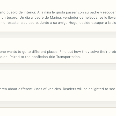
eño pueblo de interior. A la niña le gusta pasear con su padre y recoger 
 un tesoro. Un día al padre de Marina, vendedor de helados, se lo llevan
mo rescatar a su padre. Junto a su amigo Hugo, decide escapar a la ci
 pagar el rescate con el tesoro de la caja de caracoles. A partir de 8...
yone wants to go to different places. Find out how they solve their prob
on. Paired to the nonfiction title Transportation.
ldren about different kinds of vehicles. Readers will be delighted to see