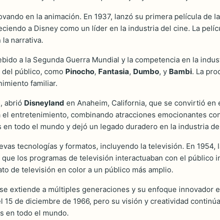
novando en la animación. En 1937, lanzó su primera película de 
leciendo a Disney como un líder en la industria del cine. La pelí
la narrativa.
ebido a la Segunda Guerra Mundial y la competencia en la indus
n del público, como
Pinocho
,
Fantasia
,
Dumbo
, y
Bambi
. La pro
imiento familiar.
, abrió
Disneyland
en Anaheim, California, que se convirtió en 
el entretenimiento, combinando atracciones emocionantes con l
en todo el mundo y dejó un legado duradero en la industria del
evas tecnologías y formatos, incluyendo la televisión. En 1954,
 que los programas de televisión interactuaban con el público 
ato de televisión en color a un público más amplio.
a se extiende a múltiples generaciones y su enfoque innovador 
 el 15 de diciembre de 1966, pero su visión y creatividad contin
s en todo el mundo.