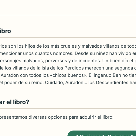
ibro
rlos son los hijos de los más crueles y malvados villanos de todo
r mencionar unos cuantos nombres. Desde su niñez han vivido en l
personajes malvados, perversos y delincuentes. Un buen día el pr
de los villanos de la Isla de los Perdidos merecen una segunda 
en Auradon con todos los «chicos buenos». El ingenuo Ben no tie
l poder de su reino. Cuidado, Auradon... los Descendientes han
 el libro?
 presentamos diversas opciones para adquirir el libro: