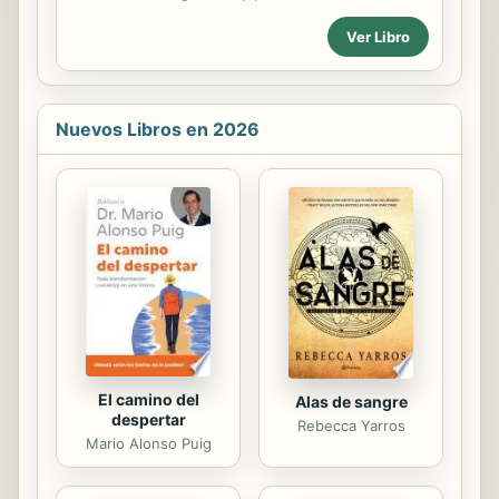
encuadernadas en la más suave y
Ver Libro
fina piel de cabra disponible y
presentan acabados de calidad como
el hermoso arte del dorado, el
duradero revestimiento de los
bordes y tres gruesos marcadores
Nuevos Libros en 2026
de cinta.
El camino del
Alas de sangre
despertar
Rebecca Yarros
Mario Alonso Puig