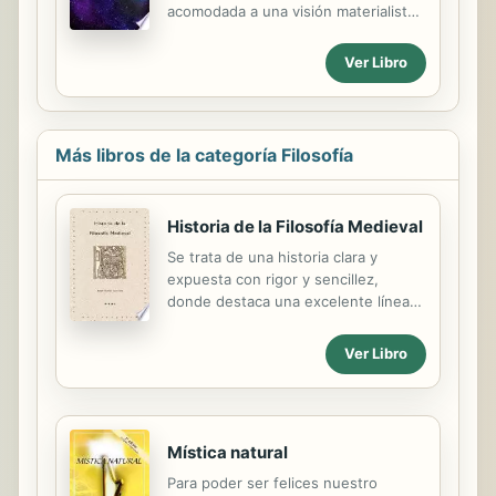
acomodada a una visión materialista
de la vida, por medio de una crítica
constructiva intentaré motivar a los
Ver Libro
lectores para que busquen la verdad
por sí mismos y rechacen las
verdades prefabricadas que inundan
el mundo contemporáneo, con la
Más libros de la categoría Filosofía
esperanza de favorecer el desarrollo
de una sociedad que
verdaderamente merezca el
Historia de la Filosofía Medieval
calificativo de evolucionada.
Se trata de una historia clara y
expuesta con rigor y sencillez,
donde destaca una excelente línea
argumentativa, muy ponderada en
cuanto a la interpretación de los
Ver Libro
autores, sin dejarse llevar por
partidismos, sino concediendo
relevancia a las corrientes que han
ejercido mayor influjo en la filosofía
Mística natural
posterior (en este caso, de señalar la
atención prestada a autores como
Para poder ser felices nuestro