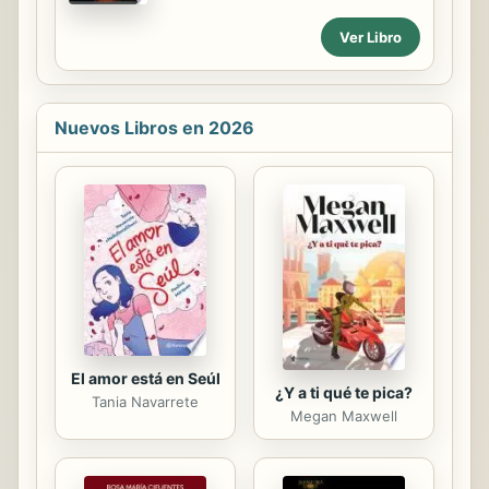
autoayuda. Su característica esencial
es su sencillez y claridad, pues
Ver Libro
estamos ante una obra divulgativa y
práctica, que no presenta ninguna
complicación. Para hacer el libro más
claro, sencillo y práctico, las técnicas
Nuevos Libros en 2026
aparecen explicadas de manera
pormenorizada, en el sentido de que
se guía al practicante transcribiendo
el texto íntegro de la práctica, para
ahorrarle esfuerzos y allanarle el
camino. Juntamente con la
exposición de técnicas, se presenta
el mínimo de teoría...
El amor está en Seúl
¿Y a ti qué te pica?
Tania Navarrete
Megan Maxwell