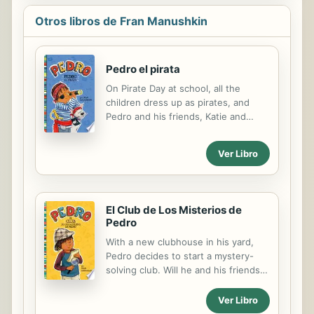
Otros libros de Fran Manushkin
Pedro el pirata
On Pirate Day at school, all the
children dress up as pirates, and
Pedro and his friends, Katie and
JoJo, continue the theme in their
clubhouse after school--but they all
Ver Libro
want to be the pirate captain.
El Club de Los Misterios de
Pedro
With a new clubhouse in his yard,
Pedro decides to start a mystery-
solving club. Will he and his friends
find the clues to crack the case? A
simple plot, relatable characters, and
Ver Libro
reader-support tools are delivered