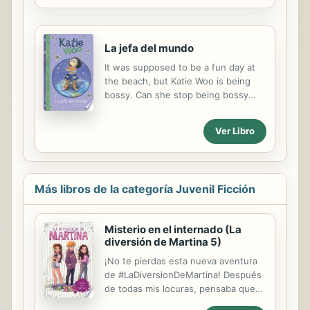
with the young reader in mind.
La jefa del mundo
It was supposed to be a fun day at
the beach, but Katie Woo is being
bossy. Can she stop being bossy
and have fun with her friends?
Ver Libro
Más libros de la categoría Juvenil Ficción
Misterio en el internado (La
diversión de Martina 5)
¡No te pierdas esta nueva aventura
de #LaDiversionDeMartina! Después
de todas mis locuras, pensaba que
ya no iba a superarme. Pero esta vez