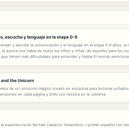
go, escucha y lenguaje en la etapa 0-6
nder y abordar la comunicación y el lenguaje en la etapa 0-6 años, la m
 la autora nos habla de todos los niños y niñas: de aquellos para los c
que tienen más dificultades para entender y hablar.El mundo emocional y
compaña el proceso de cada niño se señalan como factores...
s and the Unicorn
 a lomos de un unicornio mágico creado en exclusiva para lectoras soñad
nsiones en cada página y brillo con textura en la cubierta.
re la experiencia de Ra¬fael Calderón Almendros —primer español con 