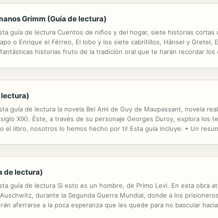
rmanos Grimm (Guía de lectura)
a guía de lectura Cuentos de niños y del hogar, siete historias corta
po o Enrique el Férreo, El lobo y los siete cabritillos, Hänsel y Gretel, El
tásticas historias fruto de la tradición oral que te harán recordar los
ros lo hemos hecho por ti! Esta guía incluye: • Un resumen completo...
lectura)
a guía de lectura la novela Bel Ami de Guy de Maupassant, novela real
(siglo XIX). Éste, a través de su personaje Georges Duroy, explora los t
do el libro, nosotros lo hemos hecho por ti! Esta guía incluye: • Un res
ara la reflexión ¿Por qué elegir ResumenExpress.com? Para...
a de lectura)
 guía de lectura Si esto es un hombre, de Primo Levi. En esta obra ater
Auschwitz, durante la Segunda Guerra Mundial, donde a los prisioneros 
rán aferrarse a la poca esperanza que les quede para no bascular hacia
e leer y resumir todo el libro, nosotros lo hemos hecho por ti! Esta guía 