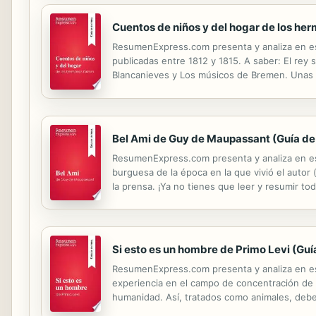
Cuentos de niños y del hogar de los he
ResumenExpress.com presenta y analiza en est
publicadas entre 1812 y 1815. A saber: El rey sa
Blancanieves y Los músicos de Bremen. Unas fan
tienes que leer y resumir todo el libro, nosot
Bel Ami de Guy de Maupassant (Guía de 
ResumenExpress.com presenta y analiza en est
burguesa de la época en la que vivió el autor 
la prensa. ¡Ya no tienes que leer y resumir to
personajes • Las claves de lectura • Pistas p
Si esto es un hombre de Primo Levi (Guí
ResumenExpress.com presenta y analiza en esta
experiencia en el campo de concentración de 
humanidad. Así, tratados como animales, debe
liberados por el Ejército Rojo. ¡Ya no tienes qu