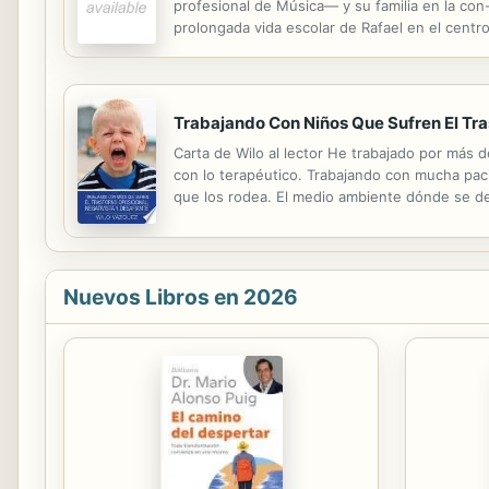
profesional de Música— y su familia en la con
prolongada vida escolar de Rafael en el centro
segrega¬doras soterradas que, respaldadas por 
Trabajando Con Niños Que Sufren El Tra
Carta de Wilo al lector He trabajado por más 
con lo terapéutico. Trabajando con mucha paci
que los rodea. El medio ambiente dónde se des
maltrato, negligencia y defunción familiar. He
Nuevos Libros en 2026