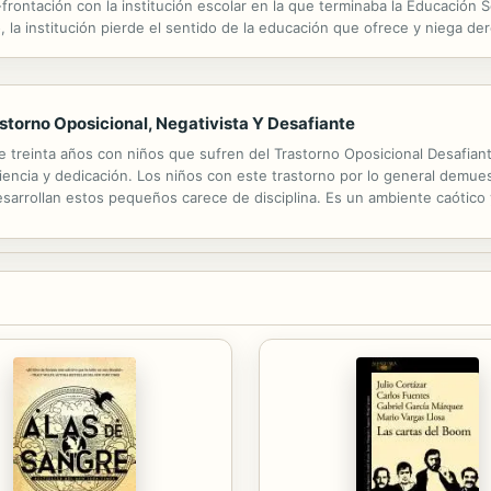
-frontación con la institución escolar en la que terminaba la Educación
, la institución pierde el sentido de la educación que ofrece y niega d
la legitimidad de la institución y sus profesionales, son...
storno Oposicional, Negativista Y Desafiante
de treinta años con niños que sufren del Trastorno Oposicional Desafian
encia y dedicación. Los niños con este trastorno por lo general demues
arrollan estos pequeños carece de disciplina. Es un ambiente caótico 
 tratado de borrar de sus mentes sufrimientos y sin sabores dándoles un