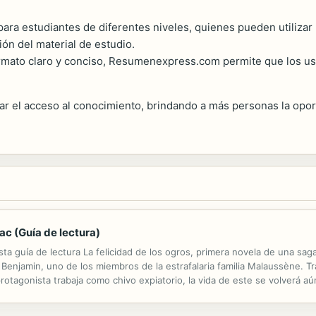
l para estudiantes de diferentes niveles, quienes pueden utiliz
n del material de estudio.
rmato claro y conciso, Resumenexpress.com permite que los u
 el acceso al conocimiento, brindando a más personas la oport
ac (Guía de lectura)
 guía de lectura La felicidad de los ogros, primera novela de una saga 
de Benjamin, uno de los miembros de la estrafalaria familia Malaussène.
tagonista trabaja como chivo expiatorio, la vida de este se volverá aú
ros lo hemos hecho por ti! Esta guía incluye: • Un resumen completo del.