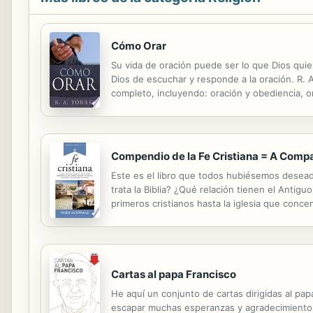
Cómo Orar
Su vida de oración puede ser lo que Dios quie
Dios de escuchar y responde a la oración. R. 
completo, incluyendo: oración y obediencia, or
para la oración, cuándo orar, oración y aviva
Compendio de la Fe Cristiana = A Compac
Este es el libro que todos hubiésemos desead
trata la Biblia? ¿Qué relación tienen el Anti
primeros cristianos hasta la iglesia que conc
cristianismo de otras religiones? ¿Qué signific
Cartas al papa Francisco
He aquí un conjunto de cartas dirigidas al pa
escapar muchas esperanzas y agradecimientos