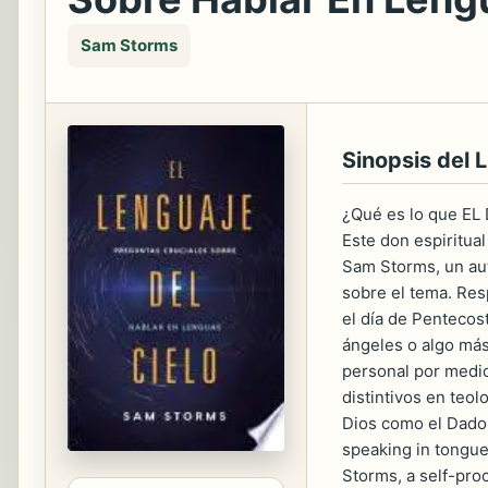
Sam Storms
Sinopsis del L
¿Qué es lo que EL 
Este don espiritua
Sam Storms, un aut
sobre el tema. Res
el día de Pentecos
ángeles o algo más
personal por medio
distintivos en teol
Dios como el Dador
speaking in tongues
Storms, a self-pro