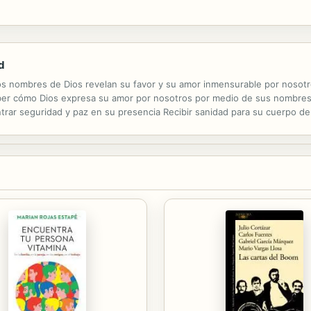
d
os nombres de Dios revelan su favor y su amor inmensurable por nosotr
aber cómo Dios expresa su amor por nosotros por medio de sus nombre
trar seguridad y paz en su presencia Recibir sanidad para su cuerpo der
rá las bendiciones de sus muchas promesas, vivirá el gran plan que Él ti