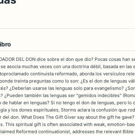
ibro
DADOR DEL DON dice sobre el don que dio? Pocas cosas han sep
l se asocia muchas veces con una doctrina débil, basada en las 
oproclamado continuista reformado, aborda los versículos relev
ponde treinta preguntas como lo son: ¿Es el don de lenguas vál
tés? ¿Deberían usarse las lenguas solo para evangelismo? ¿So
? ¿Pueden también las lenguas ser "gemidos indecibles" (Roman
 de hablar en lenguas? Si no tengo el don de lenguas, pero l
ogía y los dones espirituales, Storms aclara la confusión que ro
 del don. What Does The Gift Giver say about the gift he gave
. This spiritual gift is often associated with weak, emotion-ba
claimed Reformed continuationist, addresses the relevant Bible 