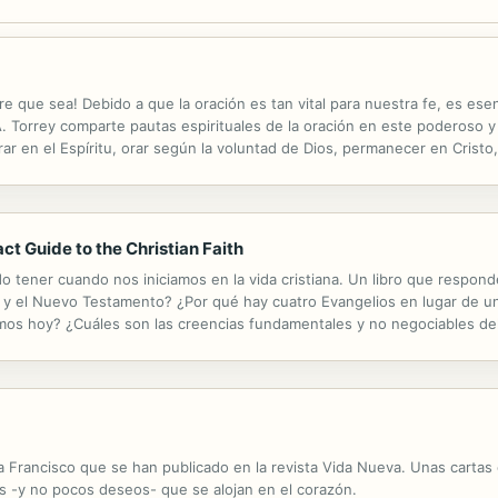
re que sea! Debido a que la oración es tan vital para nuestra fe, es 
A. Torrey comparte pautas espirituales de la oración en este poderoso y
ar en el Espíritu, orar según la voluntad de Dios, permanecer en Cristo
miento, ¡y mucho más! Las lecciones amorosamente presentadas y ...
t Guide to the Christian Faith
o tener cuando nos iniciamos en la vida cristiana. Un libro que respon
guo y el Nuevo Testamento? ¿Por qué hay cuatro Evangelios en lugar de u
emos hoy? ¿Cuáles son las creencias fundamentales y no negociables del 
a ser cristiano?
pa Francisco que se han publicado en la revista Vida Nueva. Unas cartas
 -y no pocos deseos- que se alojan en el corazón.