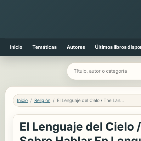
Inicio
Temáticas
Autores
Últimos libros dispo
Buscar libros
Inicio
Religión
El Lenguaje del Cielo / The Language of Heaven: Preguntas Cruciales Sobre Hablar En Lenguas
El Lenguaje del Cielo
Sobre Hablar En Leng