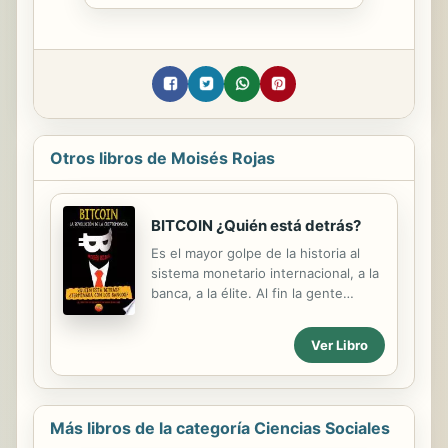
Otros libros de Moisés Rojas
BITCOIN ¿Quién está detrás?
Es el mayor golpe de la historia al
sistema monetario internacional, a la
banca, a la élite. Al fin la gente
trabajadora y clase media puede
hacer millonaria si invierte o practica
Ver Libro
la minería. En este libro encontrarás
todo sobre el fascinante mundo las
criptomonedas, y sobre todo el
BITCOIN su máximo exponente, el
Más libros de la categoría Ciencias Sociales
nuevo oro digital. ¿Qué es? ¿Cómo