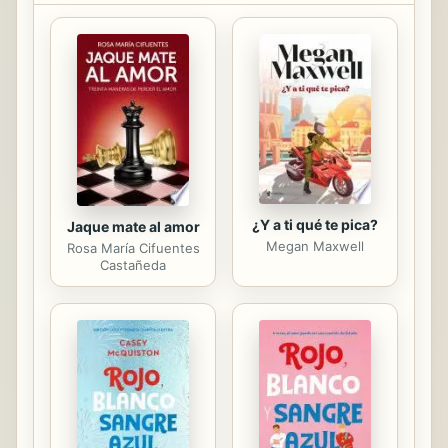
registrados, fotografías de las
piedras con petrofligos que son las
más sobresalientes, la colocación
cronológica de los restos según el
material encontrado, así como
fotografías, descripciones,
clasificación e interpretación de
materiales recuperados en algunas...
¿Y a ti qué te pica?
Jaque mate al amor
Megan Maxwell
Rosa María Cifuentes
Castañeda