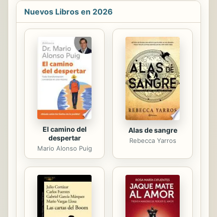
mundo social que cambia
Nuevos Libros en 2026
velozmente. Esta breve introducción
actualiza la discusión sobre derechos
humanos, considerando las
controversias actuales que rodean al
movimiento. Al abordar la tortura y la
detención arbitraria en el contexto
de la lucha contra el terrorismo,
Andrew Clapham considera también
nuevos desafíos a los derechos...
El camino del
Alas de sangre
despertar
Rebecca Yarros
Mario Alonso Puig