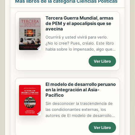
Más libros de la categoría Ciencias Políticas
Tercera Guerra Mundial, armas
de PEM y el apocalipsis que se
avecina
Ocurrirá y usted vivirá para verlo.
¿No lo cree? Pues, créalo. Este libro
habla sobre lo impensado, algo que
muchos piensan que no pasará o
Ver Libro
que son cosas del pasado, como ver
una película en blanco y negro. Este
libro explora la falsa caída de la
URSS, el aumento de su odio y la
El modelo de desarrollo peruano
preparación que están llevando a
en la integración al Asia-
cabo para una guerra contra el otro
Pacífico
lado del mundo. El otro lado del
mundo no tiene idea de lo que se
Sin desconocer la trascendencia de
viene. Yo he tenido la mala suerte de
las condicionantes externas, los
haber presenciado los planes de
autores de El modelo de desarrollo
aquel país y sé que la Tercera Guerra
peruano en la integración al Asia-
Ver Libro
Mundial ocurrirá en los próximos 10 a
Pacífico plantean que los cambios
15 años.
producidos en el Perú entre 1990 y