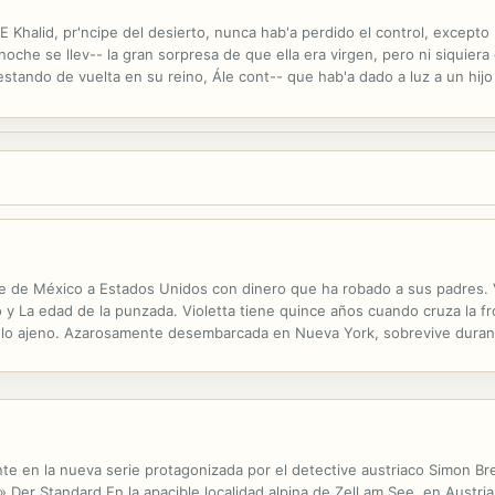
halid, pr'ncipe del desierto, nunca hab'a perdido el control, excepto u
 noche se llev-- la gran sorpresa de que ella era virgen, pero ni siquie
tando de vuelta en su reino, Ále cont-- que hab'a dado a luz a un hijo 
brey iba a ser un desaf'o mucho m++s delicioso...
e de México a Estados Unidos con dinero que ha robado a sus padres. 
o y La edad de la punzada. Violetta tiene quince años cuando cruza la f
 lo ajeno. Azarosamente desembarcada en Nueva York, sobrevive durant
antener ese ritmo, acelerado todavía más por el polvo blanco que introd
e en la nueva serie protagonizada por el detective austriaco Simon Bre
 Der Standard En la apacible localidad alpina de Zell am See, en Austria