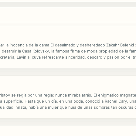
mar la inocencia de la dama El desalmado y desheredado Zakahr Belenki 
 destruir la Casa Kolovsky, la famosa firma de moda propiedad de la fa
retaria, Lavinia, cuya refrescante sinceridad, descaro y pasión por el t
.
ristov se regía por una regla: nunca miraba atrás. El enigmático magna
a superficie. Hasta que un día, en una boda, conoció a Rachel Cary, una e
sualidad innata, había una mujer que huía de unas sombras tan oscuras
emanas de placer sublime. Sin embargo, ese indómito multimillonario hab