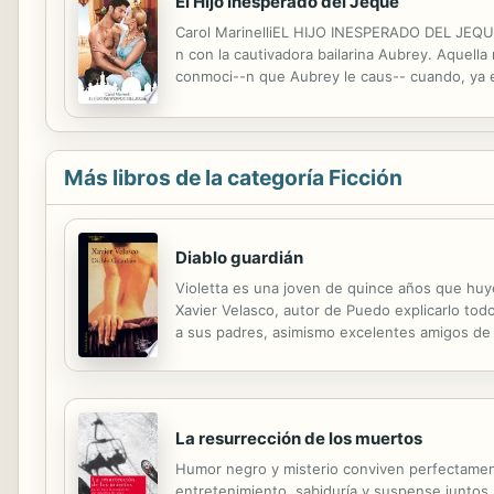
El Hijo Inesperado del Jeque
Carol MarinelliEL HIJO INESPERADO DEL JEQUE K
n con la cautivadora bailarina Aubrey. Aquella
conmoci--n que Aubrey le caus-- cuando, ya es
para el orgulloso pr'ncipe, pero reclamar a Au
Más libros de la categoría Ficción
Diablo guardián
Violetta es una joven de quince años que huy
Xavier Velasco, autor de Puedo explicarlo tod
a sus padres, asimismo excelentes amigos de
varios kilogramos de dinero malhabido. Para m
La resurrección de los muertos
Humor negro y misterio conviven perfectament
entretenimiento, sabiduría y suspense juntos.»