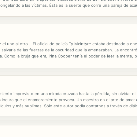
o congelando a las víctimas. Ésta es la suerte que corre una pareja de 
 en un telesilla. La policía pronto se estrella contra el muro de silenci
l uno al otro... El oficial de policía Ty McIntyre estaba destinado a en
a salvarla de las fuerzas de la oscuridad que la amenazaban. La encontró 
 Como la bruja que era, Irina Cooper tenía el poder de leer la mente, 
las verdaderas intenciones de Ty y percibía sus deseos más...
iento imprevisto en una mirada cruzada hasta la pérdida, sin olvidar el 
r la locura que el enamoramiento provoca. Un maestro en el arte de amar
ículos y más sublimes. Sólo este autor podía contarnos a través de diá
e no la hay, y penetrar en la formación de los celos, otra idea que...