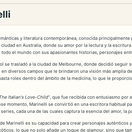
lli
ánticas y literatura contemporánea, conocida principalmente p
 ciudad en Australia, donde su amor por la lectura y la escrit
n todo el mundo con sus apasionantes historias, personajes entr
 se trasladó a la ciudad de Melbourne, donde decidió seguir s
ó en diversos campos que le brindaron una visión más amplia de
asta roles dentro del ámbito de la medicina, lo que le proporcio
The Italian's Love-Child”
, que fue recibida con entusiasmo por el
e ese momento, Marinelli se convirtió en una escritora habitual 
eries, cada una de las cuales captura la esencia del amor, la p
jo de Marinelli es su capacidad para crear personajes auténticos
óticos, lo que no solo añade un toque de glamour, sino que tam