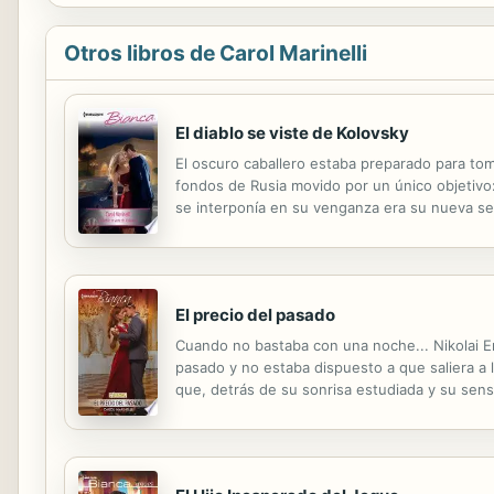
Otros libros de Carol Marinelli
El diablo se viste de Kolovsky
El oscuro caballero estaba preparado para to
fondos de Rusia movido por un único objetivo:
se interponía en su venganza era su nueva sec
conciencia de Zakahr... sino también su deseo
El precio del pasado
Cuando no bastaba con una noche... Nikolai E
pasado y no estaba dispuesto a que saliera a l
que, detrás de su sonrisa estudiada y su sen
ardiente con Rachel, Nikolai le prometió dos s