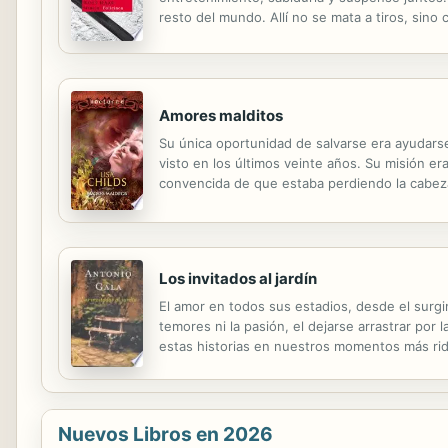
resto del mundo. Allí no se mata a tiros, sin
gélida mañana de invierno, es encontrada muerta
Amores malditos
Su única oportunidad de salvarse era ayudarse e
visto en los últimos veinte años. Su misión er
convencida de que estaba perdiendo la cabeza.
poder... hasta ahora. Irina sabía cuáles eran 
Los invitados al jardín
El amor en todos sus estadios, desde el surgim
temores ni la pasión, el dejarse arrastrar po
estas historias en nuestros momentos más rid
de las partes quiere imaginar una historia dond
Nuevos Libros en 2026