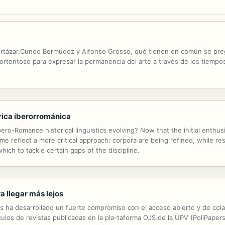
Cortázar,Cundo Bermúdez y Alfonso Grosso, qué tienen en común se pre
portentoso para expresar la permanencia del arte a través de los tiempos
órica iberorrománica
ero-Romance historical linguistics evolving? Now that the initial enthusia
me reflect a more critical approach: corpora are being refined, while r
hich to tackle certain gaps of the discipline.
a llegar más lejos
 ha desarrollado un fuerte compromiso con el acceso abierto y de colabo
culos de revistas publicadas en la pla-taforma OJS de la UPV (PoliPapers)