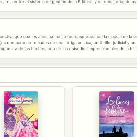
sarela entre el sistema de gestión de la Editorial y el repositorio, de
orial, ya fuera completa o parcialmente (alrededor del 25%)...
spectiva que dan los años, cómo se fue desenredando la madeja de la o
es que parecen tomados de una intriga política, un thriller judicial y un
tagonista de los hechos, uno de los episodios imprescindibles de la hist