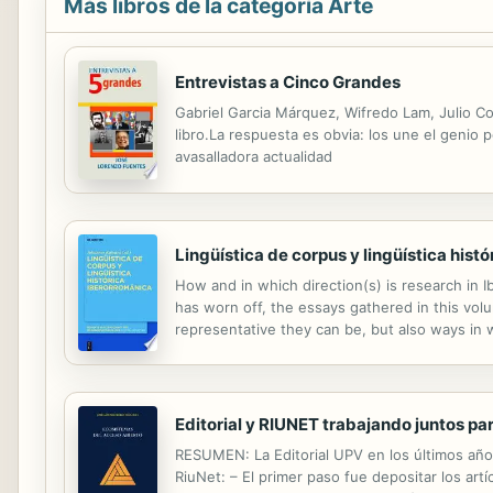
Más libros de la categoría Arte
Entrevistas a Cinco Grandes
Gabriel Garcia Márquez, Wifredo Lam, Julio 
libro.La respuesta es obvia: los une el genio 
avasalladora actualidad
Lingüística de corpus y lingüística hist
How and in which direction(s) is research in Ib
has worn off, the essays gathered in this volu
representative they can be, but also ways in w
Editorial y RIUNET trabajando juntos par
RESUMEN: La Editorial UPV en los últimos años
RiuNet: – El primer paso fue depositar los artí