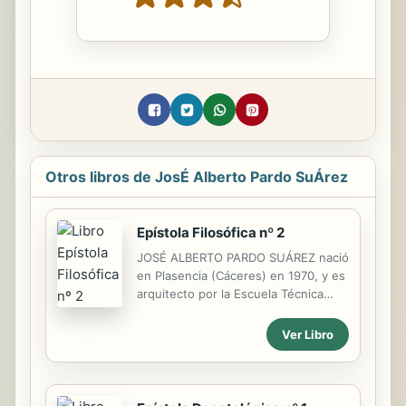
Otros libros de JosÉ Alberto Pardo SuÁrez
Epístola Filosófica nº 2
JOSÉ ALBERTO PARDO SUÁREZ nació
en Plasencia (Cáceres) en 1970, y es
arquitecto por la Escuela Técnica
Superior de Arquitectura de Sevilla
desde 1995. Ha publicado libros
Ver Libro
sobre peritaciones en materia de
arquitectura y urbanismo, la
representación y el diseño
arquitectónicos, la historia de la