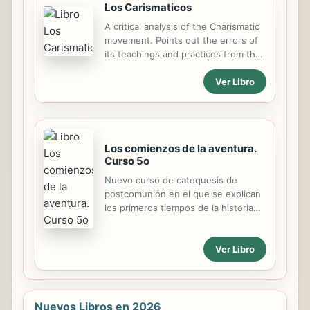
Los Carismaticos
'ninos', es para gente madura, capaz
de soportar la verdad por dura que
A critical analysis of the Charismatic
esta sea, capaz de enfrentar la
movement. Points out the errors of
discrepancia con entereza y permitir
its teachings and practices from the
el cambio que se amerite. Aqui,
author's perspective.
cuando hablamos de 'la otra gloria'
Ver Libro
nos referimos no solo a una
experiencia espiritual, sublime y
gloriosa, sino a la manifestacion
visible del ...
Los comienzos de la aventura.
Curso 5o
Nuevo curso de catequesis de
postcomunión en el que se explican
los primeros tiempos de la historia
del cristianismo y la gran aventura
que supusieron.
Ver Libro
Nuevos Libros en 2026