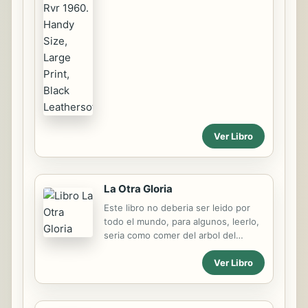
la belleza cl sica y la elocuencia de la
Reina Valera Revisada 1960, as como
la esencia de la Tierra Santa, a trav s
de preciosas im genes. Liviana, pr
ctica para llevar a todas partes, ideal
para uso diario y para regalar.
Encuadernada en cuero de imitaci n.
El texto incluye: - Letra grande, f cil
de leer - Tama o de letra: 10.5
puntos - Concordancia en letra
Ver Libro
grande de 9 puntos - Palabra de
Cristo en rojo - Encabezados visibles
para encontrar f cilmente las
referencias - M s de 10 000...
La Otra Gloria
Este libro no deberia ser leido por
todo el mundo, para algunos, leerlo,
seria como comer del arbol del
conocimiento, les serian abierto los
Ver Libro
ojos, las cosas que han creido por
anos se perderian en la nada, en un
instante todo se les vendria abajo. La
Otra Gloria no es un libro para