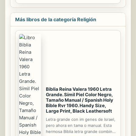
editada en formato digital, es
continuación y complemento de la
colección Códigos Comentados del
Más libros de la categoría Religión
mismo autor editada en papel por
Bellisco Ediciones, de la que hereda
el formato de bolsillo de 15 x 22 cm y
la alternancia entre el estudio-
comentario de una norma ética y una
norma legal referentes a las
profesiones y los...
Biblia Reina Valera 1960 Letra
Grande. Símil Piel Color Negro,
Tamaño Manual / Spanish Holy
Bible Rvr 1960. Handy Size,
Large Print, Black Leathersoft
Letra grande con im genes de Israel,
pero ahora en tama o manual. Esta
hermosa Biblia letra grande combina