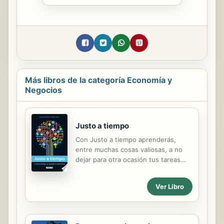
Más libros de la categoría Economía y
Negocios
Justo a tiempo
Con Justo a tiempo aprenderás,
entre muchas cosas valiosas, a no
dejar para otra ocasión tus tareas
pendientes: ¡Empieza por no dejar
para después la lectura de este libro
Ver Libro
que, sin duda, transformará tu vida!
De Manöella Wilbaut y Fathi Tlatli,
especialistas en temas de negocios.
La planeación y la buena