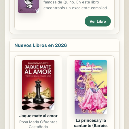
país subdesarrollado, usufructúa los
famosa de Quino. En este libro
privilegios del capitalismo rampante.
encontrarás un excelente compilado
Destaca, en este sentido, la
de tiras con distintas agrupaciones
capacidad de observación de la
temáticas. Disfrútalo.
Ver Libro
autora, quien va más allá de los...
Nuevos Libros en 2026
Jaque mate al amor
La princesa y la
Rosa María Cifuentes
cantante (Barbie.
Castañeda