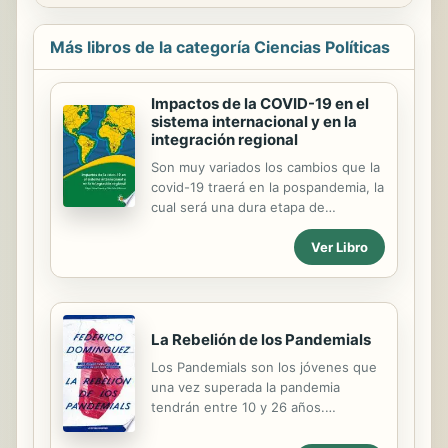
Más libros de la categoría Ciencias Políticas
Impactos de la COVID-19 en el
sistema internacional y en la
integración regional
Son muy variados los cambios que la
covid-19 traerá en la pospandemia, la
cual será una dura etapa de
recuperación de los profundos
Ver Libro
estragos que deja el coronavirus y
se dependerá de las decisiones que
tome la humanidad, si serán
mayoritariamente favorables con la
construcción de un entorno más
La Rebelión de los Pandemials
cooperativo y solidario o si se
Los Pandemials son los jóvenes que
agrandarán aún más las diferencias
una vez superada la pandemia
entre países desarrollados y en
tendrán entre 10 y 26 años.
desarrollo y entre estratos sociales.
Encontrarán sociedades marcadas
Un ajuste muy esperado es en el
por la inequidad, el fin de la
modelo económico de apertura