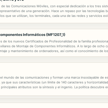
 de las Comunicaciones Móviles, con especial dedicación a los tres sis
o representativo de una generación. Hace un repaso por las tecnologí
los que se utilizan, los terminales, cada una de las redes y servicios ex
spectos relacionados con las comunicaciones de voz y de datos, con esp
Componentes Informáticos (MF1207_1)
es de los nuevos Certificados de Profesionalidad de la familia profesion
iliares de Montaje de Componentes Informáticos. A lo largo de ocho ca
ontaje y mantenimiento de ordenadores, así como el conocimiento de los
trónica ofrecidos al inicio del libro ayudarán al lector a profundizar en 
 el mundo de las comunicaciones y forman una marca insoslayable de est
a, ya que sus características (un límite de 140 caracteres y horizontalid
incipales atributos son la síntesis y el ingenio. La política descubre 
 Acontecimientos sociales comentados por políticos y ciudadanos;...