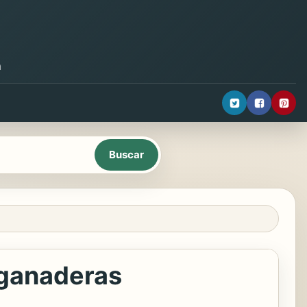
a
 ganaderas