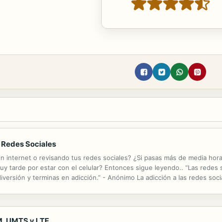
y Redes Sociales
en internet o revisando tus redes sociales? ¿Si pasas más de media hora
y tarde por estar con el celular? Entonces sigue leyendo.. “Las redes 
 diversión y terminas en adicción.” - Anónimo La adicción a las redes so
r o Facebook, así como WhatsApp, son redes sociales muy atractivas...
M, UMTS y LTE