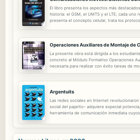
El libro presenta los aspectos más destacados
historia: el GSM, el UMTS y el LTE; cada un
presenta el concepto celular, trata los protoco
como sus aplicaciones, abarcando todos los a
Operaciones Auxiliares de Montaje de 
La presente obra está dirigida a los estudiant
concreto al Módulo Formativo Operaciones Aux
necesaria para realizar con éxito tareas de m
conocimientos básicos sobre electricidad y elec
Argentuits
Las redes sociales en Internet revolucionaron
social del pajarito– adquiere especial potenci
herramienta de comunicación inmediata cuyos pr
y exhibir diariamente el estado de las cosas.