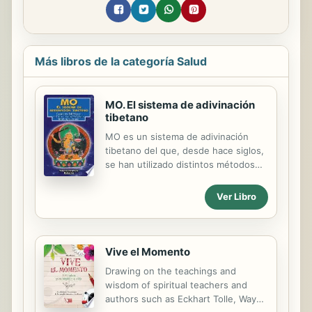
Más libros de la categoría Salud
MO. El sistema de adivinación
tibetano
MO es un sistema de adivinación
tibetano del que, desde hace siglos,
se han utilizado distintos métodos
en el Tíbet. El de esta obra se basa
fundamentalmente en el Kalachakra
Ver Libro
Tantra. La forma de consulta del
oráculo es sencilla y se practica con
unos dados, dividiéndose la
respuesta en once partes: familia y
Vive el Momento
propiedades; intenciones y
Drawing on the teachings and
propósitos; amigos y riqueza;
wisdom of spiritual teachers and
enemigos; visitantes; enfermedad;
authors such as Eckhart Tolle, Wayne
espíritus malignos; prácticas