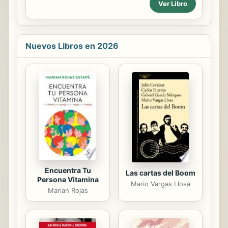
Ver Libro
improvisadas, que son precisamente
las que se publican aquí, digitalizadas
en ordenador y con las respectivas
transcripciones. Dichas lecciones
tratan de específicas prácticas de
Nuevos Libros en 2026
relajación, visualización y técnicas
armonizadoras y curativas. Son
enseñanzas en vivo, grabadas
directamente durante las clases de
ejercicios grupales, abarcando todas
las áreas de la Biopsicoenergética en
forma práctica y aplicativa a partir del
relax, self-healing,...
Encuentra Tu
Las cartas del Boom
Persona Vitamina
Mario Vargas Llosa
Marian Rojas