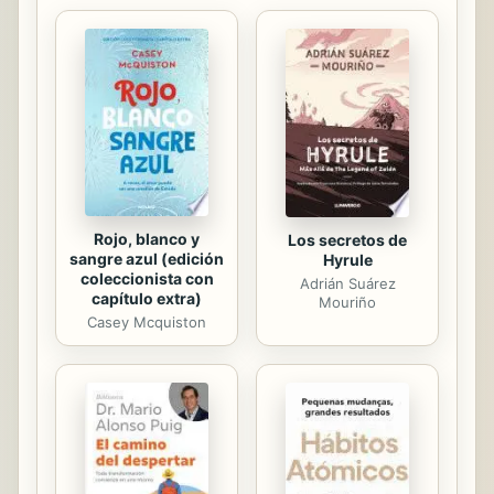
(calorías, glúcidos, lípidos,
proteínas…) y sus fuentes
principales en vitaminas y en
elementos minerales. • los aportes
diarios recomendados. • la
composición nutricional de los...
Rojo, blanco y
Los secretos de
sangre azul (edición
Hyrule
coleccionista con
Adrián Suárez
capítulo extra)
Mouriño
Casey Mcquiston