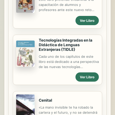
capacitación de alumnos y
profesores ante este nuevo reto
educativo. Y es que hablar de
nuevas tecnologías es significar al
Ver Libro
sistema educativo en su totalidad, ya
que, como veremos, no son
privativas de un nivel, ni de una
Tecnologías Integradas en la
disciplina. Abarcan a la escuela en su
Didáctica de Lenguas
globalidad, al contexto educativo en
Extranjeras (TIDLE)
su integridad, a la formación del
alumno, del profesor, todos ellos
Cada uno de los capítulos de este
sumergidos en esta nuestra
libro está dedicado a una perspectiva
sociedad de hoy, una sociedad
de las nuevas tecnologías
presidida por las redes de la
(tecnologías de la información y la
comunicación y la información.
Ver Libro
comunicación para la enseñanza y
tecnologías del aprendizaje y el
conocimiento) integradas a la
enseñanza de las lenguas
extranjeras. También se nos
Cenital
proporcionan modelos teórico-
«La mano invisible te ha robado la
metodológicos sobre la aplicación de
cartera y el futuro, y no se detendrá
diversas técnicas y recursos que