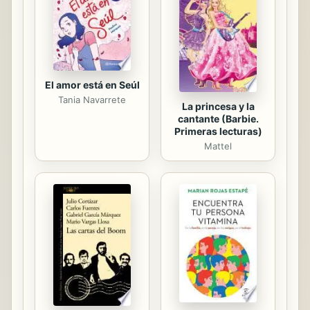
Abuela Abanico, que no cambiaría a
sus queridos nietos ni por el pai-pai
de la emperatriz de la China... Abuelo
4 x 5,...
El amor está en Seúl
Tania Navarrete
La princesa y la
cantante (Barbie.
Primeras lecturas)
Mattel