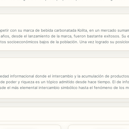
 a implementar para liderar con éxito la revolución en su empresa....
competir con su marca de bebida carbonatada Kolita, en un mercado sum
años, desde el lanzamiento de la marca, fueron bastante exitosos. Su es
 socioeconómicos bajos de la población. Una vez logrado su posiciona
n manos de un equipo local que tenía una amplia experiencia en el secto
iedad informacional donde el intercambio y la acumulación de productos
de poder y riqueza es un tópico admitido desde hace tiempo. El de in
de el más elemental intercambio simbólico hasta el fenómeno de los m
las redes de comunicación. Esto ha obligado a las ciencias humanas a ab