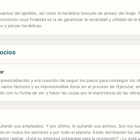
evantes del apellido, así como la heráldica (escudo de armas) del linaje
otocolo cuya finalidad es la de garantizar la veracidad y utilidad de la 
s y piezas heráldicas.
gocios
or
eestablecido y era cuestión de seguir los pasos para conseguir los obj
 varios factores y es imprescindible iterar en el proceso de (Ejecutar, an
o con tu forma de ver y hacer las cosas por la importancia de las vibr
ción del universo con el ser humano y cómo influye en nuestros...
uitarán sus empleados. Y por último, le quitarán sus activos. Son los nu
ndo en todos los sectores y por todo el planeta. Están derribando los v
ación radical. ¿Está su empresa preparada para la revolución? ¿Lo está 