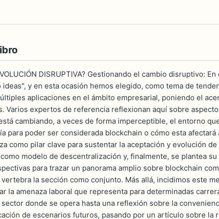
ibro
OLUCIÓN DISRUPTIVA? Gestionando el cambio disruptivo: En e
ideas", y en esta ocasión hemos elegido, como tema de tendenc
últiples aplicaciones en el ámbito empresarial, poniendo el acen
s. Varios expertos de referencia reflexionan aquí sobre aspecto
está cambiando, a veces de forma imperceptible, el entorno q
ía para poder ser considerada blockchain o cómo esta afectará a
za como pilar clave para sustentar la aceptación y evolución de 
 como modelo de descentralización y, finalmente, se plantea su i
spectivas para trazar un panorama amplio sobre blockchain com
 vertebra la sección como conjunto. Más allá, incidimos este me
r la amenaza laboral que representa para determinadas carrera
 sector donde se opera hasta una reflexión sobre la convenienci
icación de escenarios futuros, pasando por un artículo sobre la