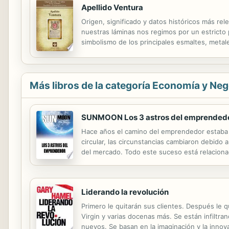
Apellido Ventura
Origen, significado y datos históricos más rel
nuestras láminas nos regimos por un estricto pr
simbolismo de los principales esmaltes, metale
Más libros de la categoría Economía y Ne
SUNMOON Los 3 astros del emprended
Hace años el camino del emprendedor estaba pr
circular, las circunstancias cambiaron debido a
del mercado. Todo este suceso está relacionad
pensamientos y actos. Si deseas saber la rela
Liderando la revolución
Primero le quitarán sus clientes. Después le q
Virgin y varias docenas más. Se están infiltra
nuevos. Se basan en la imaginación y la innov