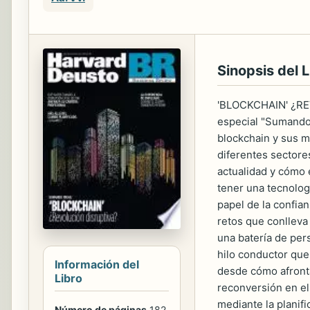
Sinopsis del L
'BLOCKCHAIN' ¿REV
especial "Sumando 
blockchain y sus m
diferentes sectore
actualidad y cómo 
tener una tecnolog
papel de la confian
retos que conlleva
una batería de per
hilo conductor que
Información del
desde cómo afronta
Libro
reconversión en el
mediante la planif
Número de páginas
182