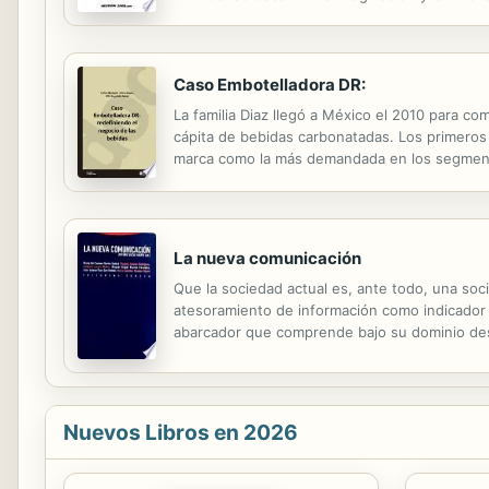
conformistas. Es un libro que expone los pasos
Caso Embotelladora DR:
La familia Diaz llegó a México el 2010 para 
cápita de bebidas carbonatadas. Los primeros 
marca como la más demandada en los segmentos
de su operación en Perú y dejó la de México e
La nueva comunicación
Que la sociedad actual es, ante todo, una soc
atesoramiento de información como indicador 
abarcador que comprende bajo su dominio des
reciente y trascendental salto producido por 
Nuevos Libros en 2026