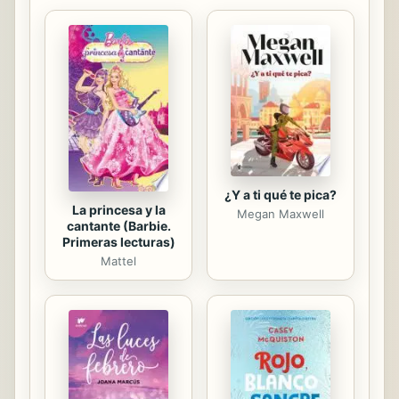
celestiales que no sufren de
limitaciones de tiempo ni de espacio
como ocurre en la Tierra.Los que
residimos en el reino etérico
tenemos que llevar a cabo ciertas
tareas, con frecuencia a favor del
planeta Tierra o de otros sistemas
donde hay vida. Asistimos a...
¿Y a ti qué te pica?
La princesa y la
Megan Maxwell
cantante (Barbie.
Primeras lecturas)
Mattel