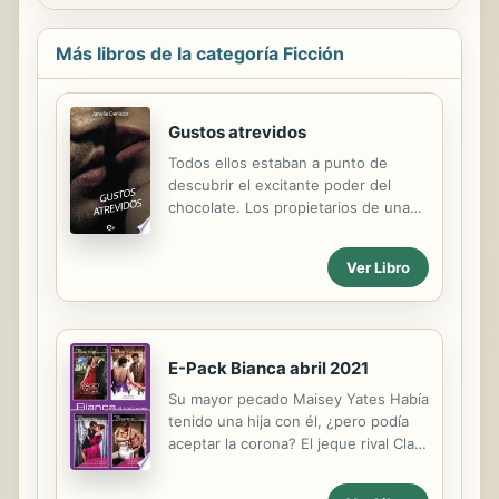
Más libros de la categoría Ficción
Gustos atrevidos
Todos ellos estaban a punto de
descubrir el excitante poder del
chocolate. Los propietarios de una
prestigiosa tienda de dulces querían
demostrar la teoría de que el
Ver Libro
chocolate era el mejor afrodisíaco del
mundo. Para ello llevaron a cabo un
estudio muy poco ortodoxo que
disfrazaron de promoción de San
Valentín. Cuando los confiados
E-Pack Bianca abril 2021
clientes empezaron a probar el
Su mayor pecado Maisey Yates Había
chocolate... los resultados fueron
tenido una hija con él, ¿pero podía
sorprendentes. La sensata Rebecca
aceptar la corona? El jeque rival Clare
Moore se atrevió a aceptar la
Connelly Dos amantes... ¡una pasión
propuesta de tener una aventura
innegable! El precio de un
erótica con un millonario playboy