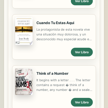
Ver Libro
matrimonio Chantelle Shaw ¿Podría
llamado Connor Bassett.
el novio inapropiado... convertirse en
el marido adecuado? Placer en el
paraíso Natalie Anderson Unidos por
los negocios y seducidos por el
Cuando Tu Estas Aqui
placer.
La protagonista de esta novela vive
una situación muy dolorosa, y un
desconocido muy especial acude en
su ayuda brindándole paz y
esperanza. Una nueva historia en la
Ver Libro
que Joan Brady nos dice que Dios es
un amigo fiel que no nos abandona,
incluso cuando hem
Think of a Number
It begins with a letter . . . The letter
contains a request � think of a
number, any number � and a sealed
envelope. Inside the envelope is that
number. When Dave Gurney, retired
Ver Libro
NYPD homicide detective, is