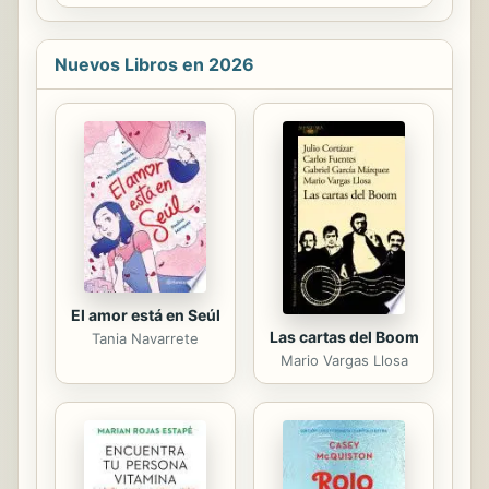
contacted by an old college
acquaintance about some startling
letters he�s been receiving, it is at
Nuevos Libros en 2026
first little more than a diverting but
sinister puzzle. Until the
acquaintance is brutally killed.
Suddenly Gurney finds himself in the
middle of a murder investigation that
makes no sense. The killer seems to
have known his victim intimately.
How else was he able to predict
his...
El amor está en Seúl
Las cartas del Boom
Tania Navarrete
Mario Vargas Llosa