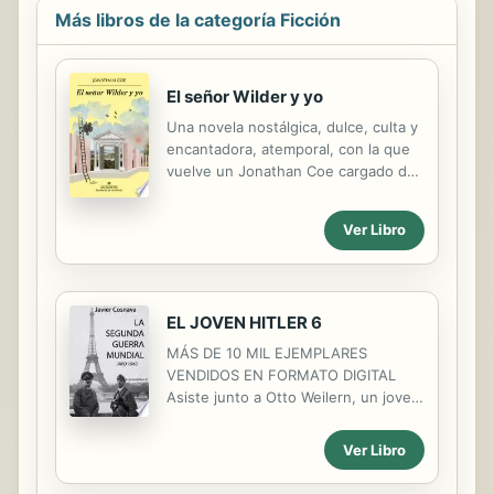
Más libros de la categoría Ficción
El señor Wilder y yo
Una novela nostálgica, dulce, culta y
encantadora, atemporal, con la que
vuelve un Jonathan Coe cargado de
sensibilidad y oficio. A sus cincuenta
y siete, la carrera como compositora
Ver Libro
de bandas sonoras de Calista
Frangopoulou, griega afincada en
Londres desde hace décadas, no
pasa por su mejor momento.
EL JOVEN HITLER 6
Tampoco lo hace su vida familiar: su
hija Ariane se va a estudiar a
MÁS DE 10 MIL EJEMPLARES
Australia, sin que aparentemente
VENDIDOS EN FORMATO DIGITAL
eso la entristezca del mismo modo
Asiste junto a Otto Weilern, un joven
que entristece a su madre, y su otra
oficial de las SS, al embrión de una
hija adolescente, Fran, está
guerra que acabará extendiéndose
Ver Libro
pendiente de interrumpir un
por los cinco continentes. Conoce la
embarazo indeseado. Mientras su
vida privada de Hitler y de sus