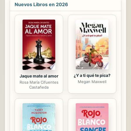
Nuevos Libros en 2026
seductora, el tipo de voz que a un
hombre le gustaba oír junto a él en la
cama. Era una completa tortura para
Aidan tener que mirar a aquella
guapísima mujer sin poder dar rienda
suelta a su poder de seducción. No,
aquellas tres semanas no iban a
resultarle nada fáciles...
¿Y a ti qué te pica?
Jaque mate al amor
Megan Maxwell
Rosa María Cifuentes
Castañeda