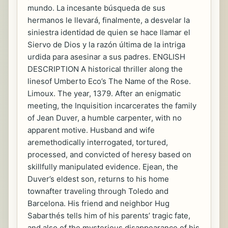
mundo. La incesante búsqueda de sus
hermanos le llevará, finalmente, a desvelar la
siniestra identidad de quien se hace llamar el
Siervo de Dios y la razón última de la intriga
urdida para asesinar a sus padres. ENGLISH
DESCRIPTION A historical thriller along the
linesof Umberto Eco’s The Name of the Rose.
Limoux. The year, 1379. After an enigmatic
meeting, the Inquisition incarcerates the family
of Jean Duver, a humble carpenter, with no
apparent motive. Husband and wife
aremethodically interrogated, tortured,
processed, and convicted of heresy based on
skillfully manipulated evidence. Ejean, the
Duver’s eldest son, returns to his home
townafter traveling through Toledo and
Barcelona. His friend and neighbor Hug
Sabarthés tells him of his parents’ tragic fate,
and also of the mysterious disappearance of his