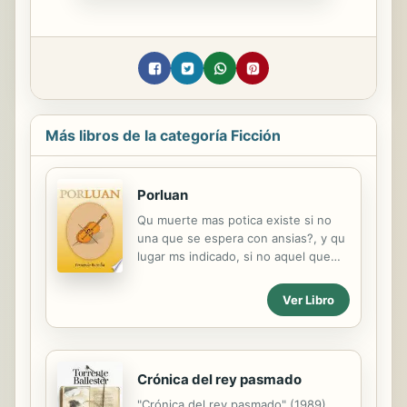
Más libros de la categoría Ficción
Porluan
Qu muerte mas potica existe si no
una que se espera con ansias?, y qu
lugar ms indicado, si no aquel que
cre haber creado en mis sueos?
Dnde hemos de encontrar la
Ver Libro
libertad? Si no a travs del amor,
perfectamente conjugado con la
muerte.
Crónica del rey pasmado
"Crónica del rey pasmado" (1989)