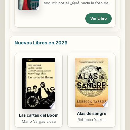
seducir por él ¿Qué hacía la foto de
no podía rechazar su proposición,
su becaria en la página web de una
temía que el innegable deseo que
agencia de señoritas de compañía?
ardía entre ellos volviera a
Ver Libro
Bastian Christou no sabía qué le
consumirla. Sobre todo porque en
sorprendía más, si su doble vida o su
aquella ocasión había...
impresionante foto. ¡Había
mantenido bien ocultas sus
Nuevos Libros en 2026
fantásticas curvas! Él necesitaba
mantener a raya a su exprometida, y
Emmie Marshall podía ser la mejor
protección que el dinero podía
comprar. Emmie se indignó cuando
Bastian, su intransigente jefe, se
enfrentó a ella. No tenía ni idea de
que su foto aparecía en Internet....
Alas de sangre
Las cartas del Boom
Rebecca Yarros
Mario Vargas Llosa