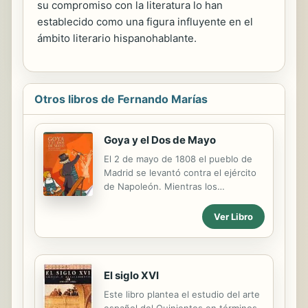
su compromiso con la literatura lo han
establecido como una figura influyente en el
ámbito literario hispanohablante.
Otros libros de Fernando Marías
Goya y el Dos de Mayo
El 2 de mayo de 1808 el pueblo de
Madrid se levantó contra el ejército
de Napoleón. Mientras los
madrileños se enfrentaban a los
franceses, Goya se dirigía a la
Ver Libro
escuela de sordomudos para
enseñar pintura a los niños. Debido a
su sordera no podía escuchar el
ruido de los enfrentamientos en las
El siglo XVI
calles de la ciudad. Gracias a la ayuda
Este libro plantea el estudio del arte
de Ana, una criada a la que quería
español del Quinientos en términos