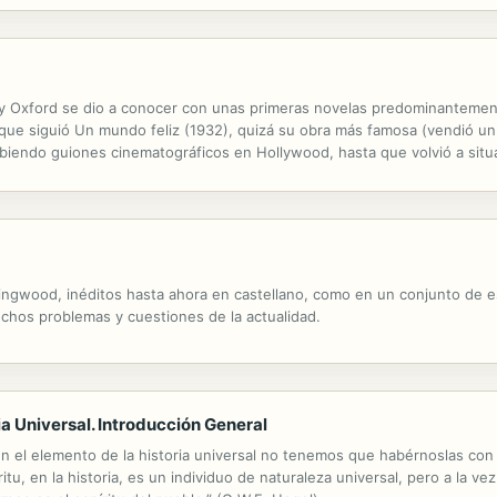
 Oxford se dio a conocer con unas primeras novelas predominantemente 
la que siguió Un mundo feliz (1932), quizá su obra más famosa (vendió un
ibiendo guiones cinematográficos en Hollywood, hasta que volvió a situ
rse (1948), Mono y esencia (1949) y La isla (1962). Es además autor...
Collingwood, inéditos hasta ahora en castellano, como en un conjunto de
chos problemas y cuestiones de la actualidad.
ria Universal. Introducción General
n el elemento de la historia universal no tenemos que habérnoslas con el 
píritu, en la historia, es un individuo de naturaleza universal, pero a la 