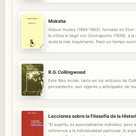
Moksha
Aldous Huxley (1894-1963), formado en Eton y
la crítica le llegó con Contrapunto (1928), a 
duda la más inquietante. Pasó un tiempo escr
genio y la diosa (1945), El tiempo debe detene
R.G. Collingwood
Este libro incide, tanto en los artículos de 
pensamiento, aun vigente y anticipador de mu
Lecciones sobre la Filosofía de la Histo
“El espíritu es esencialmente individuo; pero e
referencia a la individualidad particular. El es