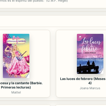
nos es el espíritu del pueblo.” (G.W.F. Hegel)
Las luces de febrero (Meses 
ncesa y la cantante (Barbie.
4)
Primeras lecturas)
Joana Marcus
Mattel