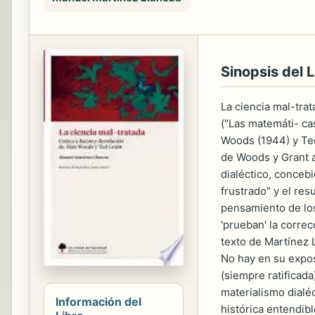
Sinopsis del L
La ciencia mal-trat
("Las matemáti- ca
Woods (1944) y Ted
de Woods y Grant a
dialéctico, conce
frustrado" y el res
pensamiento de los 
'prueban' la correc
texto de Martínez 
No hay en su exposi
(siempre ratificada)
materialismo dialé
Información del
histórica entendib