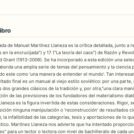
ibro
ada de Manuel Martínez Llaneza es la crítica detallada, junto a r
s en la encrucijada") y 17 ("La teoría del caos") de Razón y Revo
 Grant (1913-2006). Se ha incorporado a esta edición una selec
borda una amplia serie de temas del pensamiento y la ciencia p
bido este como 'una manera de entender el mundo'. Tan interesan
ultado final es un manual al viejo estilo soviético: por una part
dos grandes clásicos de la tradición y, por otra,"una clara ma
ción de las previsiones de los fundadores del materialismo dialé
Llaneza es la figura invertida de estas consideraciones. Rigor, 
ción ninguna manipulación o 'reconstrucción' de resultados cien
, la infalibilidad de las categorías, tesis y aportaciones de lo q
ctico. Martínez Llaneza nos advierte que ha intentado proporci
les" para un lector o lectora con nivel de bachillerato de cada un