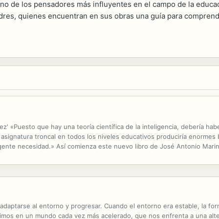
no de los pensadores más influyentes en el campo de la educa
dres, quienes encuentran en sus obras una guía para comprende
ez' «Puesto que hay una teoría científica de la inteligencia, debería habe
asignatura troncal en todos los niveles educativos produciría enormes be
urgente necesidad.» Así comienza este nuevo libro de José Antonio Mar
 tanto? ¿Por qué nos empeñamos en amargarnos la existencia? ¿Por q
 adaptarse al entorno y progresar. Cuando el entorno era estable, la fo
ivimos en un mundo cada vez más acelerado, que nos enfrenta a una alte