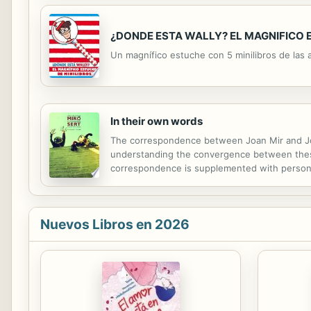
¿DONDE ESTA WALLY? EL MAGNIFICO 
Un magnífico estuche con 5 minilibros de las a
In their own words
The correspondence between Joan Mir and Josep
understanding the convergence between these 
correspondence is supplemented with personal
clippings. This material has been consulted in 
Nuevos Libros en 2026