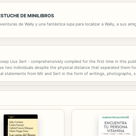
ESTUCHE DE MINILIBROS
venturas de Wally y una fantástica lupa para localizar a Wally, a sus am
 Llus Sert - comprehensively compiled for the first time in this publi
two individuals despite the physical distance that separated them for 
 statements from Mir and Sert in the form of writings, photographs, sk
the archives of the Josep Llus Sert Collection at Harvard University, the 