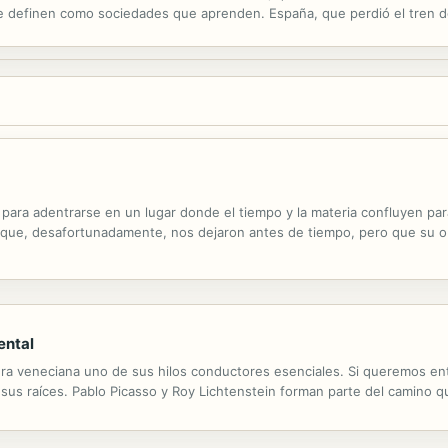
e definen como sociedades que aprenden. España, que perdió el tren de l
nocimiento. ¿Cómo podemos conseguirlo? El cambio ha de comenzar en la 
o para adentrarse en un lugar donde el tiempo y la materia confluyen pa
que, desafortunadamente, nos dejaron antes de tiempo, pero que su obra
ental
ntura veneciana uno de sus hilos conductores esenciales. Si queremos en
us raíces. Pablo Picasso y Roy Lichtenstein forman parte del camino que