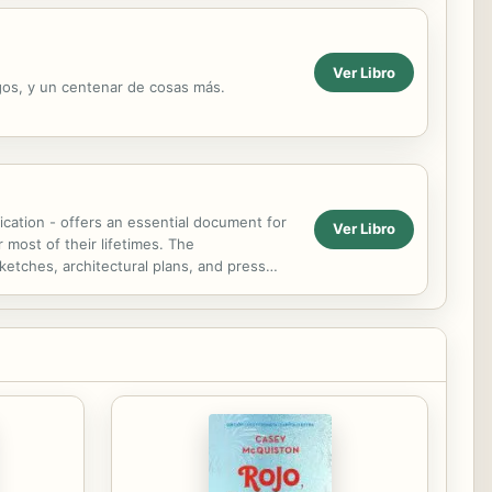
Ver Libro
igos, y un centenar de cosas más.
cation - offers an essential document for
Ver Libro
most of their lifetimes. The
etches, architectural plans, and press
Fundaci Pilar i Joan Mir...