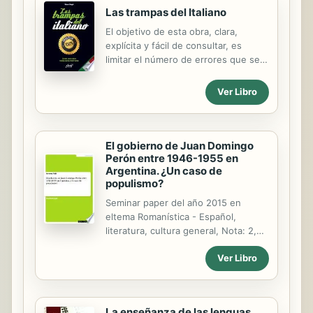
Las trampas del Italiano
El objetivo de esta obra, clara,
explícita y fácil de consultar, es
limitar el número de errores que se
cometen habitualmente al hablar o
escribir en lengua italiana: faltas de
Ver Libro
pronunciación y de conjugación,
falsos amigos, etc. No se trata de un
libro de gramá-tica tradicional, sino
de un diccionario que ordena
El gobierno de Juan Domingo
Perón entre 1946-1955 en
alfabéticamente los temas que
Argentina. ¿Un caso de
suelen plantear problemas, en el que
populismo?
encontrará las claves para evitar los
errores más habituales. Con su
Seminar paper del año 2015 en
ayuda, será capaz de efectuar la
eltema Romanística - Español,
traducción más adecuada en cada
literatura, cultura general, Nota: 2,0,
contexto y en cada situación. Una
Freie Universität Berlin, Idioma:
obra, en definitiva, que resultará...
Ver Libro
Español, Resumen: ¿En qué medida
el gobierno de Juan Domingo Perón
entre 1946-1955 es un gobierno
populista? ¿Qué es el populismo?
La enseñanza de las lenguas