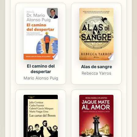
vocabulario de la vida cotidiana. -
Nuevo diseño. El diccionario
contiene: - 80 000 traducciones -
Más de 55 000 palabras y
expresiones - Vocabulario esencial y
tecnicismos frecuentes -
Abundantes ejemplos de uso -
Principales americanismos - Modelos
de...
El camino del
Alas de sangre
despertar
Rebecca Yarros
Mario Alonso Puig