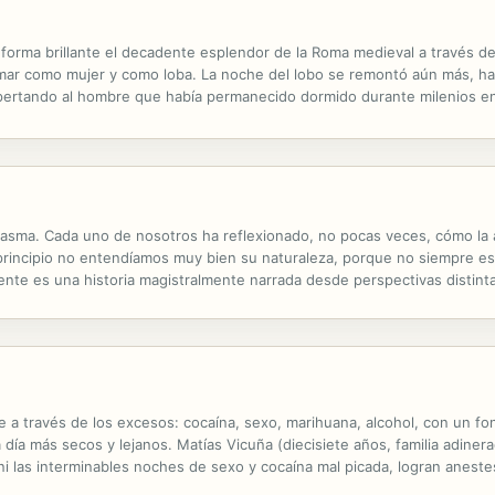
e forma brillante el decadente esplendor de la Roma medieval a través 
mar como mujer y como loba. La noche del lobo se remontó aún más, hast
spertando al hombre que había permanecido dormido durante milenios en 
lma gemela de Regeane. Ahora Borchardt lleva la saga de estos dos...
sma. Cada uno de nosotros ha reflexionado, no pocas veces, cómo la a
l principio no entendíamos muy bien su naturaleza, porque no siempre 
ente es una historia magistralmente narrada desde perspectivas distint
istimos al momento decisivo en la vida de una familia, durante el verano
e a través de los excesos: cocaína, sexo, marihuana, alcohol, con un f
día más secos y lejanos. Matías Vicuña (diecisiete años, familia adinera
 ni las interminables noches de sexo y cocaína mal picada, logran aneste
ida, al igual que su familia, se está cayendo a pedazos.