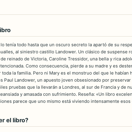
ibro
 lo tenía todo hasta que un oscuro secreto la apartó de su resp
nualles, al siniestro castillo Landower. Un clásico de suspense 
de reinado de Victoria, Caroline Tressidor, una bella y rica ad
ntencionada. Como consecuencia, pierde a su madre y es desterr
toda la familia. Pero ni Mary es el monstruo del que le habían 
s Paul Landower, un apuesto joven obsesionado por preservar l
iles pruebas que la llevarán a Londres, al sur de Francia y de 
teansiada y amasada con sufrimiento. Reseña: «Un libro excelen
uaciones parece que uno mismo está viviendo intensamente eso
 el libro?