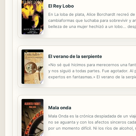
El Rey Lobo
En La loba de plata, Alice Borchardt recreó d
cambiaformas que luchaba para sobrevivir y a
belleza de una mujer hechizó a un lobo... de
llamado Maeniel, y que se convertiría en el a
El verano de la serpiente
«No sé qué hicimos para merecernos una fanta
y nos siguió a todas partes. Fue agotador. A
expertos en fantasmas.» El verano de la serpi
cada uno de los personajes. En sus páginas, as
Mala onda
Mala Onda es la crónica despiadada de un viaj
no se aguanta y con los afectos sinceros cada 
por un momento difícil. Ni los ríos de alcohol,
regresar de un alocado viaje de estudios. Su v