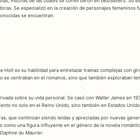
elas, muchas de las cuales se convirtieron en bestsellers. Su es
adoras. Se especializó en la creación de personajes femeninos 
conocidas se encuentran:
 de Holt es su habilidad para entrelazar tramas complejas con gi
solo se centraban en el romance, sino que también exploraban tem
privada sobre su vida personal. Se casó con
Walter James
en 193
iento no solo en el Reino Unido, sino también en Estados Unid
obras, que continúan siendo leídas y apreciadas por nuevas gene
ado como una figura influyente en el género de la novela románti
Daphne du Maurier
.