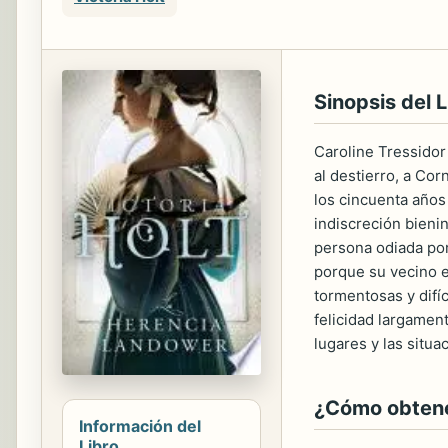
Sinopsis del L
Caroline Tressidor
al destierro, a Cor
los cincuenta años 
indiscreción bieni
persona odiada por 
porque su vecino e
tormentosas y difíc
felicidad largamen
lugares y las sit
¿Cómo obtener
Información del
Libro