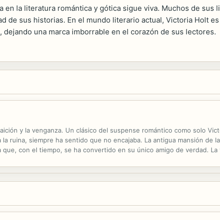
ia en la literatura romántica y gótica sigue viva. Muchos de sus 
d de sus historias. En el mundo literario actual, Victoria Holt
s, dejando una marca imborrable en el corazón de sus lectores.
raición y la venganza. Un clásico del suspense romántico como solo Vict
a la ruina, siempre ha sentido que no encajaba. La antigua mansión de la
ia que, con el tiempo, se ha convertido en su único amigo de verdad. La
 su hijo Joss y se vayan a vivir a Australia. Su prometido es conocido..