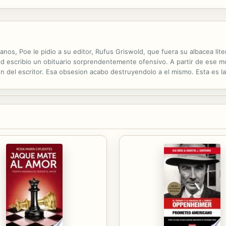
nos, Poe le pidio a su editor, Rufus Griswold, que fuera su albacea lit
d escribio un obituario sorprendentemente ofensivo. A partir de ese mom
n del escritor. Esa obsesion acabo destruyendolo a el mismo. Esta es la 
sprecio que marcaron sus vidas. La novela tiene una trama paralela en la 