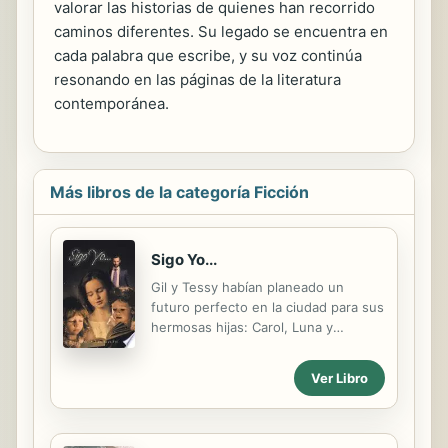
valorar las historias de quienes han recorrido
caminos diferentes. Su legado se encuentra en
cada palabra que escribe, y su voz continúa
resonando en las páginas de la literatura
contemporánea.
Más libros de la categoría Ficción
Sigo Yo...
Gil y Tessy habían planeado un
futuro perfecto en la ciudad para sus
hermosas hijas: Carol, Luna y
Crismary; pero un terrible accidente
cambiaría por completo la vida de las
Ver Libro
chicas. La Nana Susan, viéndose
desvalida y con tres niñas, aceptó la
ayuda de Mateo y Julia, dos seres
perversos que harán de sus vidas un