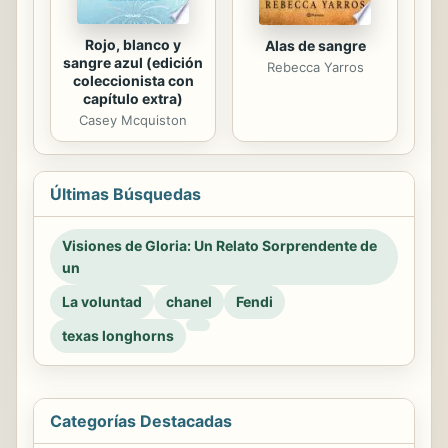
Rojo, blanco y
Alas de sangre
sangre azul (edición
Rebecca Yarros
coleccionista con
capítulo extra)
Casey Mcquiston
Últimas Búsquedas
Visiones de Gloria: Un Relato Sorprendente de
un
La voluntad
chanel
Fendi
texas longhorns
Categorías Destacadas