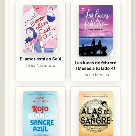
últimos meses de 1953, con el
propósito de mejorar la edición de
Zeumer (1902). Como síntesis de
todo su trabajo, el mismo autor
escribe en el Prefacio: «...el Código
de Eurico es fundamentalmente una
...
El amor está en Seúl
Las luces de febrero
Tania Navarrete
(Meses a tu lado 4)
Joana Marcus