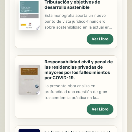
Tributación y objetivos de
desarrollo sostenible
Esta monografía aporta un nuevo
punto de vista jurídico-financiero
sobre sostenibilidad en la actual era
digital, tomando como ejemplo
Ver Libro
diversas situaciones que se
producen en el ámbito de actuación
territorial de nuestra investigación.
La Asamblea General de las Naciones
Responsabilidad civil y penal de
Unidas aprobó, el 25 de septiembre
las residencias privadas de
de 2015, el documento final de la
mayores por los fallecimientos
cumbre de las Naciones Unidas:
por COVID-19.
"Transformar nuestro mundo: la
La presente obra analiza en
Agenda 2030 para el Desarrollo
profundidad una cuestión de gran
Sostenible" . La Agenda 2030, como
trascendencia práctica en la
se recoge en el propio preámbulo de
actualidad como es la normativa
la Resolución, es un plan de acción
Ver Libro
aplicable a las eventuales
en favor de las personas, el planeta
responsabilidades de las residencias
y la...
privadas de mayores y del personal
vinculado a las mismas, por los