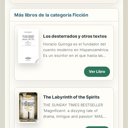
Más libros de la categoría Ficción
Los desterrados y otros textos
Horacio Quiroga es el fundador del
cuento moderno en Hispanoamérica.
Es un escritor en el que hasta las
señas de su nacionalidad resultan
cuestionadas. Nacido en Uruguay,
Ver Libro
radicado en Argentina, escribe sin
embargo sobre la antigua región
guaraní, zona de fronteras donde la
muerte es un riesgo, un desafío
cotidiano, ambiente que Quiroga
The Labyrinth of the Spirits
refleja magistralmente en sus
THE SUNDAY TIMES BESTSELLER
relatos. La presente antología
'Magnificent: a dizzying tale of
comprende tres partes: I. Siete
drama, intrigue and passion' MAIL
Cuentos. II. Los desterrados. III.
ON SUNDAY As a child, Daniel
Otras historias de la selva.(De la
Sempere discovered among the