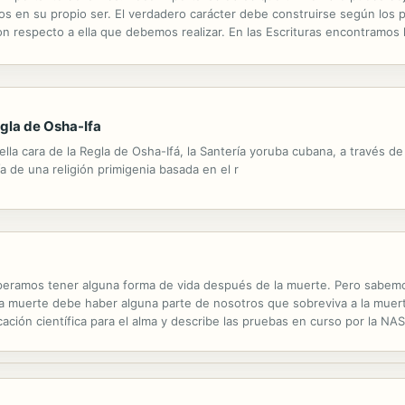
años en su propio ser. El verdadero carácter debe construirse según los
on respecto a ella que debemos realizar. En las Escrituras encontramos 
y prominentes, sino también para sus rasgos más diminutos, las delicad
egla de Osha-Ifa
bella cara de la Regla de Osha-Ifá, la Santería yoruba cubana, a través d
ía de una religión primigenia basada en el r
eramos tener alguna forma de vida después de la muerte. Pero sabe
 la muerte debe haber alguna parte de nosotros que sobreviva a la muer
icación científica para el alma y describe las pruebas en curso por la N
nes científicas descritas en este libro.