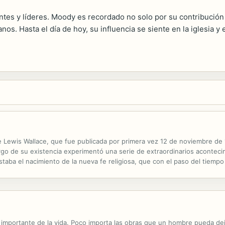
entes y líderes. Moody es recordado no solo por su contribució
anos. Hasta el día de hoy, su influencia se siente en la iglesia 
 Lewis Wallace, que fue publicada por primera vez 12 de noviembre de 18
 largo de su existencia experimentó una serie de extraordinarios acontec
taba el nacimiento de la nueva fe religiosa, que con el paso del tiemp
rnacional considera que la novela Ben-Hur es el libro cristiano más influy
s importante de la vida. Poco importa las obras que un hombre pueda de