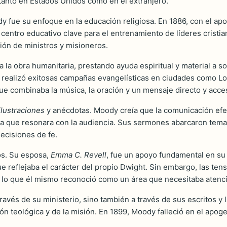
 tanto en Estados Unidos como en el extranjero.
dy fue su enfoque en la educación religiosa. En 1886, con el ap
centro educativo clave para el entrenamiento de líderes cristia
ción de ministros y misioneros.
la obra humanitaria, prestando ayuda espiritual y material a sol
realizó exitosas campañas evangelísticas en ciudades como Lond
ue combinaba la música, la oración y un mensaje directo y acces
ilustraciones
y anécdotas. Moody creía que la comunicación efect
ra que resonara con la audiencia. Sus sermones abarcaron temas
ecisiones de fe.
os. Su esposa,
Emma C. Revell
, fue un apoyo fundamental en su m
e reflejaba el carácter del propio Dwight. Sin embargo, las te
r, lo que él mismo reconoció como un área que necesitaba atenc
vés de su ministerio, sino también a través de sus escritos y la
ión teológica y de la misión. En 1899, Moody falleció en el apog