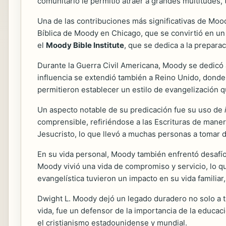
comunitario le permitió atraer a grandes multitudes,
Una de las contribuciones más significativas de Moo
Bíblica de Moody en Chicago, que se convirtió en un 
el
Moody Bible Institute
, que se dedica a la prepara
Durante la Guerra Civil Americana, Moody se dedicó a 
influencia se extendió también a Reino Unido, donde 
permitieron establecer un estilo de evangelización q
Un aspecto notable de su predicación fue su uso de
comprensible, refiriéndose a las Escrituras de mane
Jesucristo, lo que llevó a muchas personas a tomar d
En su vida personal, Moody también enfrentó desafí
Moody vivió una vida de compromiso y servicio, lo qu
evangelística tuvieron un impacto en su vida familia
Dwight L. Moody dejó un legado duradero no solo a tra
vida, fue un defensor de la importancia de la educac
el cristianismo estadounidense y mundial.