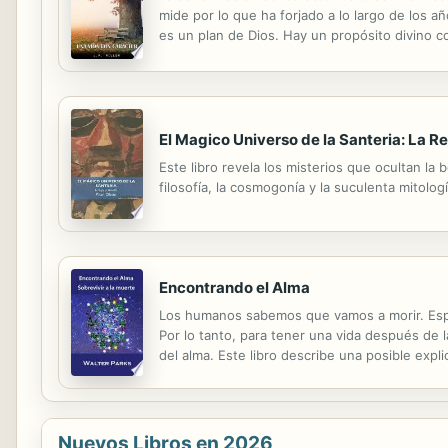
mide por lo que ha forjado a lo largo de los 
es un plan de Dios. Hay un propósito divino c
carácter, no sólo para sus elementos grandes 
El Magico Universo de la Santeria: La R
Este libro revela los misterios que ocultan la 
filosofía, la cosmogonía y la suculenta mitolog
Encontrando el Alma
Los humanos sabemos que vamos a morir. Esp
Por lo tanto, para tener una vida después de
del alma. Este libro describe una posible expl
de algunos de los elementos de las especulacio
Nuevos Libros en 2026