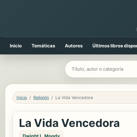
Inicio
Temáticas
Autores
Últimos libros dispo
Buscar libros
Inicio
Religión
La Vida Vencedora
La Vida Vencedora
Dwight L. Moody