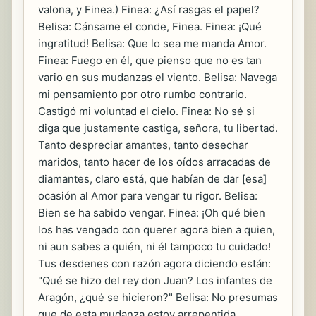
valona, y Finea.) Finea: ¿Así rasgas el papel?
Belisa: Cánsame el conde, Finea. Finea: ¡Qué
ingratitud! Belisa: Que lo sea me manda Amor.
Finea: Fuego en él, que pienso que no es tan
vario en sus mudanzas el viento. Belisa: Navega
mi pensamiento por otro rumbo contrario.
Castigó mi voluntad el cielo. Finea: No sé si
diga que justamente castiga, señora, tu libertad.
Tanto despreciar amantes, tanto desechar
maridos, tanto hacer de los oídos arracadas de
diamantes, claro está, que habían de dar [esa]
ocasión al Amor para vengar tu rigor. Belisa:
Bien se ha sabido vengar. Finea: ¡Oh qué bien
los has vengado con querer agora bien a quien,
ni aun sabes a quién, ni él tampoco tu cuidado!
Tus desdenes con razón agora diciendo están:
"Qué se hizo del rey don Juan? Los infantes de
Aragón, ¿qué se hicieron?" Belisa: No presumas
que de esta mudanza estoy arrepentida,