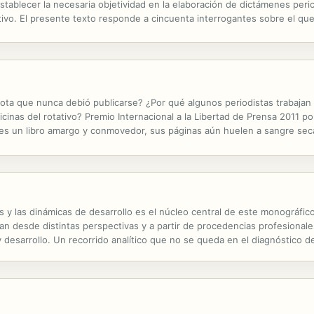
tablecer la necesaria objetividad en la elaboración de dictámenes peric
tivo. El presente texto responde a cincuenta interrogantes sobre el qu
a autoría de un delito; también se incluye una breve reseña...
ota que nunca debió publicarse? ¿Por qué algunos periodistas trabajan
cinas del rotativo? Premio Internacional a la Libertad de Prensa 2011 po
es un libro amargo y conmovedor, sus páginas aún huelen a sangre seca
ujeres y hombres periodistas que en Tamaulipas, Culiacán, Veracruz, la
nes y las dinámicas de desarrollo es el núcleo central de este monográf
an desde distintas perspectivas y a partir de procedencias profesionale
 desarrollo. Un recorrido analítico que no se queda en el diagnóstico d
 efectos positivos de las corrientes migratorias, con un...