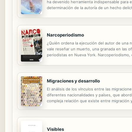
ha devenido herramienta indispensable para es
determinación de la autoría de un hecho delic
de las evidencias necesarias para determinar l
Narcoperiodismo
¿Quién ordena la ejecución del autor de una n
vale reseñar un muerto, una granada en las ofi
periodistas en Nueva York. Narcoperiodismo, 
esperanza, a cuaderno de notas e ilusión de m
Migraciones y desarrollo
El análisis de los vínculos entre las migracio
diferentes nacionalidades y países, que abord
compleja relación que existe entre migración y
a través de las cuales se pueden potenciar los
Visibles