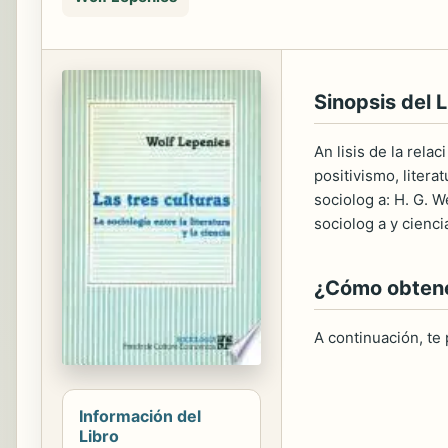
Sinopsis del L
An lisis de la relac
positivismo, litera
sociolog a: H. G. We
sociolog a y cienci
¿Cómo obtener
A continuación, te
Información del
Libro