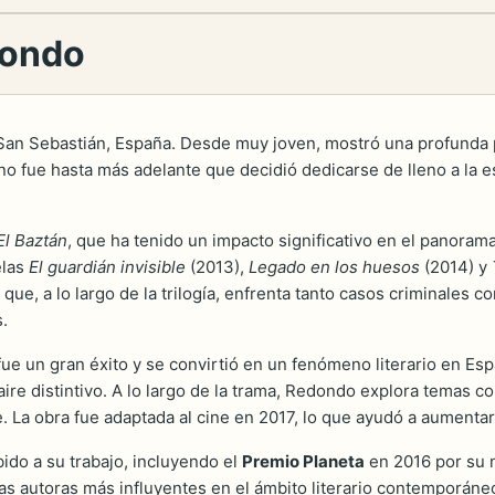
dondo
San Sebastián, España. Desde muy joven, mostró una profunda pa
no fue hasta más adelante que decidió dedicarse de lleno a la 
El Baztán
, que ha tenido un impacto significativo en el panorama 
elas
El guardián invisible
(2013),
Legado en los huesos
(2014) y
que, a lo largo de la trilogía, enfrenta tanto casos criminales 
s.
 fue un gran éxito y se convirtió en un fenómeno literario en Es
aire distintivo. A lo largo de la trama, Redondo explora temas co
te. La obra fue adaptada al cine en 2017, lo que ayudó a aumenta
o a su trabajo, incluyendo el
Premio Planeta
en 2016 por su 
s autoras más influyentes en el ámbito literario contemporáne