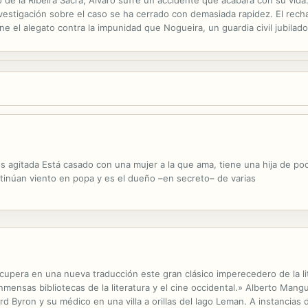
vestigación sobre el caso se ha cerrado con demasiada rapidez. El rechaz
ene el alegato contra la impunidad que Nogueira, un guardia civil jubilado
cha de que ésa no es la primera muerte de su entorno que se ha...
os agitada Está casado con una mujer a la que ama, tiene una hija de 
tinúan viento en popa y es el dueño –en secreto– de varias
upera en una nueva traducción este gran clásico imperecedero de la lit
mensas bibliotecas de la literatura y el cine occidental.» Alberto Mangu
d Byron y su médico en una villa a orillas del lago Leman. A instancias