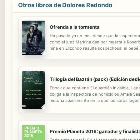
Otros libros de Dolores Redondo
Ofrenda a la tormenta
Ha pasado ya un mes desde que la inspectora d
como el juez Markina dan por muerta a Rosari
niña en Elizondo resulta sospechosa: el bebé 
llevarse el cadáver. La bisabuela de la pequeñ
Trilogía del Baztán (pack) (Edición ded
Ebook que contiene El guardián invisible, Lega
obliga a la inspectora de homicidios Amaia Sala
historia apasionante en la que los seres leg
magnetismo eléctrico y perturbador que no da t
Premio Planeta 2016: ganador y finalist
Todo esto te daré: En el escenario majestuoso