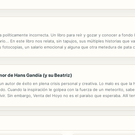
a una historia de fantasmas. La más callada y reservada, Mary Shelley,..
ia políticamente incorrecta. Un libro para reír y gozar y conocer a fondo
rario... En este libro nos relata, sin tapujos, sus múltiples historias qu
 fotocopias, un salario emocional y alguna que otra metedura de pata 
destaca el del monje contemplativo amante de los mantras- y sus fiestas
amor de Hans Gandía (y su Beatriz)
un autor de éxito en plena crisis personal y creativa. Lo malo es que la
o. Cuando la inspiración le golpea con la fuerza de un meteorito, sabe
vivir. Sin embargo, Venta del Hoyo no es el paraíso que esperaba. Allí te
 editor que no se deja manejar y, sobre todo, una bibliotecaria de...