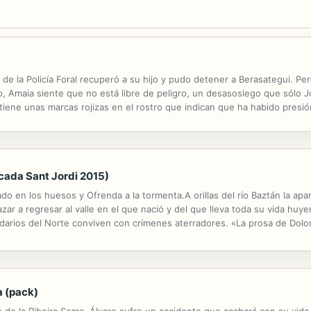
e la Policía Foral recuperó a su hijo y pudo detener a Berasategui. Pero
o, Amaia siente que no está libre de peligro, un desasosiego que sólo
tiene unas marcas rojizas en el rostro que indican que ha habido presión
a sostiene que la tragedia es obra de Inguma, el demonio que inmoviliza a
icada Sant Jordi 2015)
do en los huesos y Ofrenda a la tormenta.A orillas del río Baztán la ap
zar a regresar al valle en el que nació y del que lleva toda su vida huye
endarios del Norte conviven con crímenes aterradores. «La prosa de Do
regua al lector. Una historia fascinante para los amantes de la intriga e
a (pack)
 de la Ribeira Sacra, Álvaro sufre un accidente que acabará con su vida.