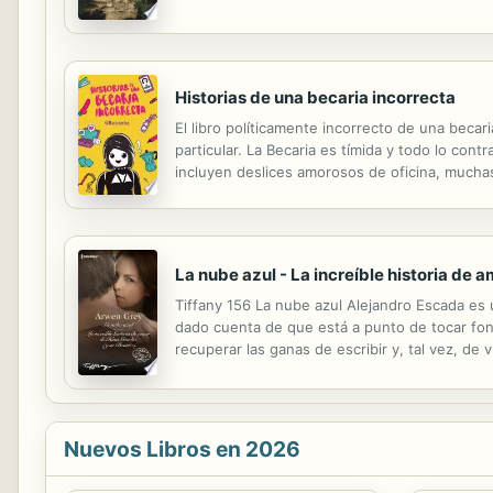
tormentosa, decidieron que cada uno inventarí
Historias de una becaria incorrecta
El libro políticamente incorrecto de una becar
particular. La Becaria es tímida y todo lo cont
incluyen deslices amorosos de oficina, muchas
participar en los más insospechados talleres -
La nube azul - La increíble historia de 
Tiffany 156 La nube azul Alejandro Escada es 
dado cuenta de que está a punto de tocar fond
recuperar las ganas de escribir y, tal vez, de 
acosa, su enemigo mortal desde la infancia, un
Nuevos Libros en 2026