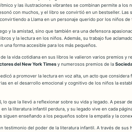
ítmico y las ilustraciones vibrantes se combinan permite a los 
esonó con muchos, y el libro se convirtió en un bestseller. Las
, convirtiendo a Llama en un personaje querido por los niños de
go y la amistad, sino que también era una defensora apasionada d
libros y la lectura en los niños. Además, su trabajo fue aclama
a en una forma accesible para los más pequeños.
de la vida cotidiana en sus libros le valieron varios premios y re
Lectores del New York Times
y numerosos premios de la
Socieda
edicó a promover la lectura en voz alta, un acto que considera
rias en el desarrollo emocional y cognitivo de los niños la esta
o que la llevó a reflexionar sobre su vida y legado. A pesar de
en la literatura infantil perdura, y su legado vive en cada pág
jes siguen enseñando a los pequeños sobre la empatía y la cone
testimonio del poder de la literatura infantil. A través de sus