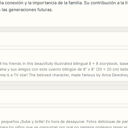
a conexión y la importancia de la familia. Su contribución a la 
 las generaciones futuras.
his friends in this beautifully illustrated bilingual 8 x 8 storybook, bas
lama y sus amigos con este cuento bilingüe de 8” x 8” (20 x 20 cm) bell
ama is a TV star! The beloved character, made famous by Anna Dewdney's
 In this beautiful bilingual storybook, Llama Llama and Mama...
s pequeños ¡Sube y brille! Es hora de desayunar. Fotos deliciosas de p
o para los niños que se preguntan por qué no siempre podemos tener el