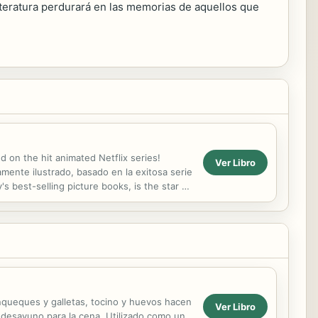
literatura perdurará en las memorias de aquellos que
ed on the hit animated Netflix series!
Ver Libro
amente ilustrado, basado en la exitosa serie
 best-selling picture books, is the star of
anqueques y galletas, tocino y huevos hacen
Ver Libro
 desayuno para la cena. Utilizado como un