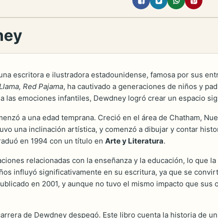
ney
 una escritora e ilustradora estadounidense, famosa por sus entr
 Llama, Red Pajama
, ha cautivado a generaciones de niños y pa
a las emociones infantiles, Dewdney logró crear un espacio signi
comenzó a una edad temprana. Creció en el área de Chatham, Nuev
tuvo una inclinación artística, y comenzó a dibujar y contar his
raduó en 1994 con un título en
Arte y Literatura
.
ciones relacionadas con la enseñanza y la educación, lo que la 
niños influyó significativamente en su escritura, ya que se convi
publicado en 2001, y aunque no tuvo el mismo impacto que sus o
 carrera de Dewdney despegó. Este libro cuenta la historia de