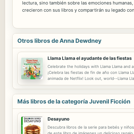
lectura, sino también sobre las emociones humanas, l
crecieron con sus libros y compartirán su legado con
Otros libros de Anna Dewdney
Llama Llama el ayudante de las fiestas
Celebrate the holidays with Llama Llama and all 
¡Celebra las fiestas de fin de año con Llama L
animada de Netflix! Look out, world--Llama Ll
his own original series, now airing on Netflix.
Más libros de la categoría Juvenil Ficción
Desayuno
Descubra libros de la serie para bebés y niño
de este libro de imágenes un delicioso regal