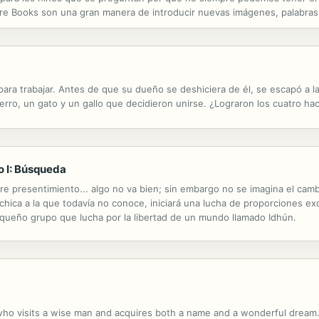
cture Books son una gran manera de introducir nuevas imágenes, palabras
t's time to have breakfast. Mouthwatering photos of pancakes and...
para trabajar. Antes de que su dueño se deshiciera de él, se escapó a
erro, un gato y un gallo que decidieron unirse. ¿Lograron los cuatro h
o I: Búsqueda
bre presentimiento... algo no va bien; sin embargo no se imagina el cam
 chica a la que todavía no conoce, iniciará una lucha de proporciones e
equeño grupo que lucha por la libertad de un mundo llamado Idhún.
 who visits a wise man and acquires both a name and a wonderful dream