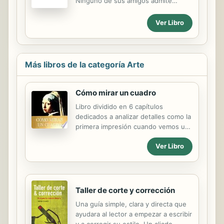
Ninguno de sus amigos admite
haberlo cogido...¡Pero todos están
curiosa y especialmente guapos!" --
Ver Libro
P. [4] of cover.
Más libros de la categoría Arte
Cómo mirar un cuadro
Libro dividido en 6 capítulos
dedicados a analizar detalles como la
primera impresión cuando vemos un
lienzo, su correspondencia con la
Ver Libro
realidad, las deformaciones de lo
visible, o que no sugiere tener en
cuenta la confusión de las
apariencias. A través de obras de
Botticelli, Vermeer, Dalí, Hooper,
Taller de corte y corrección
Rembrandt o Goya, se trata de un
Una guía simple, clara y directa que
librito de arte perfecto para
ayudara al lector a empezar a escribir
entender los diversos estilos del