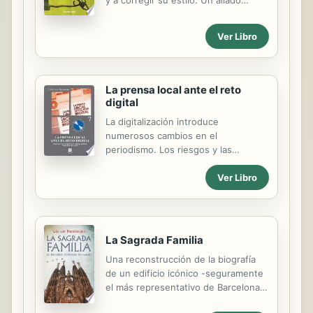
y a corregir su estilo. Un aliado
arte.
imprescindible de escritores en
formación, estudiantes, profesores y
Ver Libro
talleristas.
La prensa local ante el reto
digital
La digitalización introduce
numerosos cambios en el
periodismo. Los riesgos y las
oportunidades que supone fueron
Ver Libro
abordados en el XI Congreso de
Comunicación Local (ComLoc 2011)
cuyas ponencias se recogen en la
presente obra estructurada
alrededor de cuatro ejes temáticos:
La Sagrada Familia
los cambios en los modelos de
Una reconstrucción de la biografía
negocio de la prensa local; las
de un edificio icónico -seguramente
oportunidades y tensiones en los
el más representativo de Barcelona-
contenidos locales ante el cambio
y del hombre que le dio vida. Antoni
digital; las nuevas herramientas para