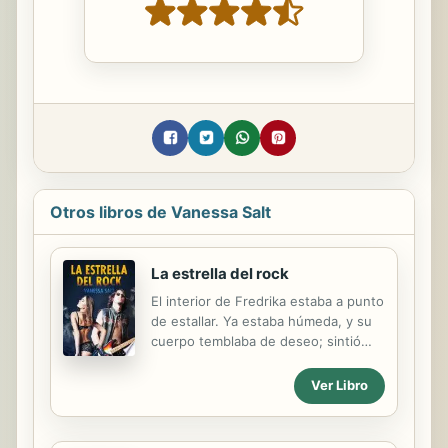
Otros libros de Vanessa Salt
La estrella del rock
El interior de Fredrika estaba a punto
de estallar. Ya estaba húmeda, y su
cuerpo temblaba de deseo; sintió
chispazos por toda su piel.
Simplemente el hecho de verlo así...
Ver Libro
sentado, con sus ajustados
pantalones de cuero, con el pelo
suelto y el torso desnudo. Tenía el