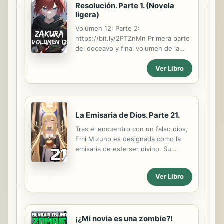
Resolución. Parte 1. (Novela
ligera)
Volúmen 12: Parte 2:
https://bit.ly/2PTZnMn Primera parte
del doceavo y final volumen de la
serie de novelas ligeras "ZAKURA"
Ver Libro
contiene los capítulos 54 - 56 Zakura
es una chica de 16 años, es una
espadachín del Escuadrón D de la
nación del oeste Fendiz en el
continente de Artyfall, en este lugar
La Emisaria de Dios. Parte 21.
los países se enfrentan por recursos
naturales, Zakura y sus amigos
Tras el encuentro con un falso dios,
deberán descubrir quien es el
Emi Mizuno es designada como la
responsable de esta guerra y
emisaria de este ser divino. Su
terminarla de una vez por todas
misión es llevar a la mayor cantidad
mientras recuerda su misterioso
de personas con él al paraíso, pero
Ver Libro
pasado y todos los hechos que la
para que eso suceda, tiene que
guiaron a donde esta ahora.
convencerlos de quitarse la vida...
Contenido. Capítulo 54: Dos años...
¡¿Mi novia es una zombie?!