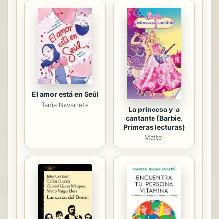
errores y aciertos en el amor de
pareja, mientras progresivamente se
va dando cuenta que quizás ese
primer amor no durará para siempre.
Esta novela juvenil intentará
cuestionar tu manera de ver las
cosas. Acompañará tus ...
El amor está en Seúl
Tania Navarrete
La princesa y la
cantante (Barbie.
Primeras lecturas)
Mattel