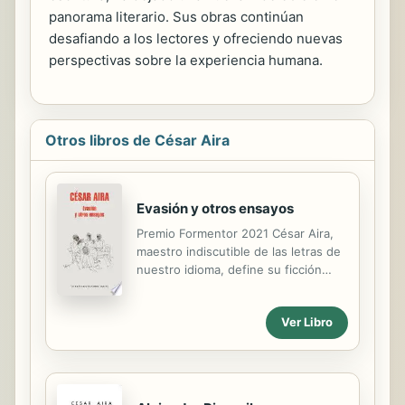
panorama literario. Sus obras continúan
desafiando a los lectores y ofreciendo nuevas
perspectivas sobre la experiencia humana.
Otros libros de César Aira
Evasión y otros ensayos
Premio Formentor 2021 César Aira,
maestro indiscutible de las letras de
nuestro idioma, define su ficción
como «ensayos disfrazados de
novelas». En este volumen, sin
Ver Libro
embargo, su espléndida faceta de
ensayista cobra protagonismo para
dar cuenta del mundo de referencias
y la singular poética que le
caracteriza. Integrado por cinco