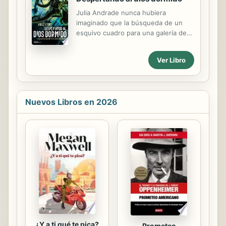
compuesto por las huestes de varios
Julia Andrade nunca hubiera
reinos, extrañamente aliados.
imaginado que la búsqueda de un
¿Logrará valerse de ellos para
esquivo cuadro para una galería de
culminar así su venganza? Mientras
arte de Barcelona le supondría abrir
tanto, Fáranther Eaglelam, rey de
una puerta al infierno, a un lugar
Wahl, dispuesto a enviar al ejército
Ver Libro
donde acecha una pesadilla antigua y
de las Tormentas contra Álanor, ...
terrible de la que sólo se habla en
susurros y que ha convertido su vida
en una mortífera cuenta atrás de
Nuevos Libros en 2026
proporciones aterradoras. Julia
deberá resolver los enigmas de un
pasado que no consigue recordar,
hacer frente a seres que no
debieran existir y tratar de
convencer de su inocencia a una
facción secreta que, de lo contrario,
acabará con su vida y borrará para
siempre cualquier...
¿Y a ti qué te pica?
Prometeo