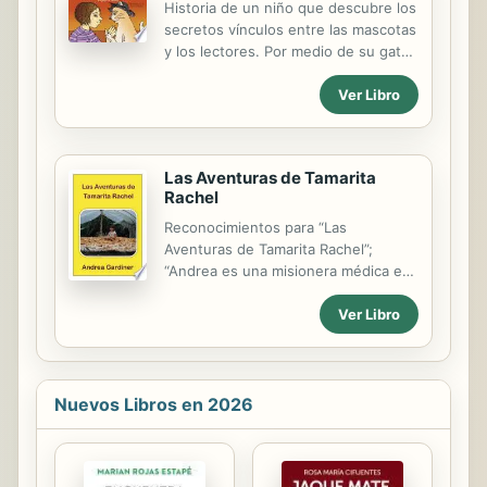
Historia de un niño que descubre los
vuelta de la esquina."--Publisher.
secretos vínculos entre las mascotas
y los lectores. Por medio de su gato
consigue vincularse con su papá y el
Ver Libro
entorno, surgiendo así su interés por
futuras lecturas.
Las Aventuras de Tamarita
Rachel
Reconocimientos para “Las
Aventuras de Tamarita Rachel”;
“Andrea es una misionera médica en
el Ecuador. Los niños leerán
Ver Libro
fascinados las aventuras del libro,
pero también aprenderán las
diferencias que tienen en su forma
de vida los niños de países más
pobres del mundo. Es una
Nuevos Libros en 2026
presentación bien gestionada de los
problemas de dichos niños; un
sensibilizador respecto a la pobreza